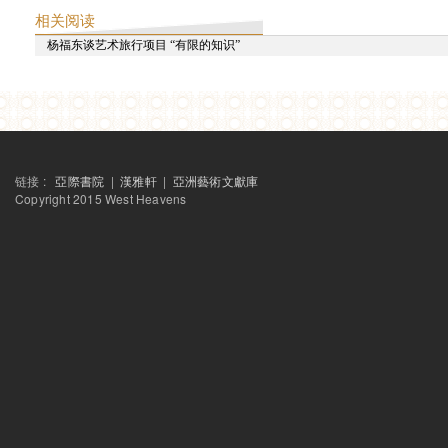
东方早报
相关阅读
贫民窟隐喻中的印度电影与政治学
破報
杨福东谈艺术旅行项目 “有限的知识”
緊箍咒下現代唐三藏的西天中土
艺讯中国
杨福东谈艺术旅行项目 “有限的知识”
2011
《你不属于》影展排片
下载
链接 :
亞際書院
|
漢雅軒
|
亞洲藝術文獻庫
《你不属于》影展手册
Copyright 2015 West Heavens
下载
良友纪录
作为证言的纪录片：纪录片图像和权利的语言（桑贾伊·卡克、赵亮和张
新国际
西天不是西方——回應阿席斯·南迪
读书
如果泰戈尔今天来华
移动的共和国（专访阿兰达蒂·罗伊）
ARTINFO访谈
张颂仁谈“西天中土”到如今
新京报
阿希什·拉贾德雅克萨：归属感是印度电影核心话题
当代艺术与投资
以发行来“持续抵抗” ──与印度纪录片发行人迦琪·森的对话