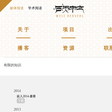
跳
Westheavens
转
（活动标签）
媒体报道
学术阅读
到
E
n
主
g
要
l
主菜单
关 于
项 目
出
i
内
s
容
h
播 客
资 源
联
你在这里
有限的知识
2014
嵌入2014-畫冊
下载
2013