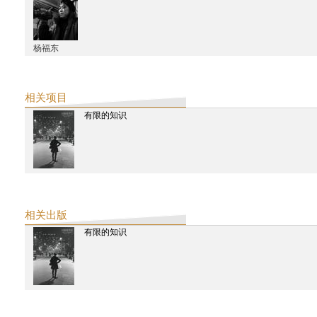
星尚画报
张颂仁：从印度取反抗西方的经
下载
东方早报
杨福东
用寓言式的录像和表演展开视野
下载
崇真艺术网
新时线媒体艺术中心首推印度艺术小组Raqs“补时”展
相关项目
下载
有限的知识
异地游览
下载
艺讯中国
杨福东谈艺术旅行项目 “有限的知识”
补时展览手册
下载
2012
相关出版
精品购物指南
有限的知识
从西天到中土 为何人人都爱“宝莱坞”
南都周刊
宝莱坞之外的印度电影
破報
貧民窟裡的印度當代藝術：〈你不屬於〉巡迴影展
外滩画报
赵川：为什么“我”要在纪录片里说话