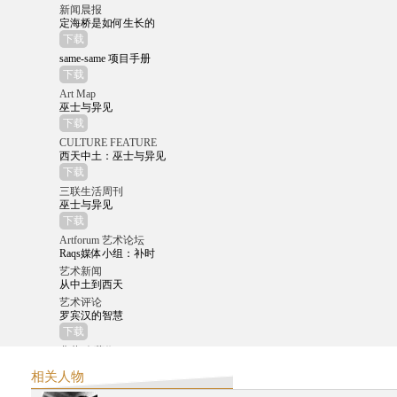
新闻晨报
定海桥是如何生长的
下载
same-same 项目手册
下载
Art Map
巫士与异见
下载
CULTURE FEATURE
西天中土：巫士与异见
下载
三联生活周刊
巫士与异见
下载
Artforum 艺术论坛
Raqs媒体小组：补时
艺术新闻
从中土到西天
艺术评论
罗宾汉的智慧
下载
典藏‧今藝術
西天中土：從中印思想交匯到西方的現代
相关人物
下载