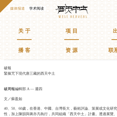
跳
Westheavens
转
（活动标签）
媒体报道
学术阅读
到
E
n
主
g
要
l
主菜单
关 于
项 目
出
i
内
s
容
h
播 客
资 源
联
你在这里
破報
緊箍咒下現代唐三藏的西天中土
破周報
編輯部.A — 週四
文／蘇盈如
40、50、60歲，在香港、中國、台灣長大，藝術評論、策展或文化研
性，加上陳韻與蔣亦凡執行，共同組織「西天中土」計畫。透過展覽