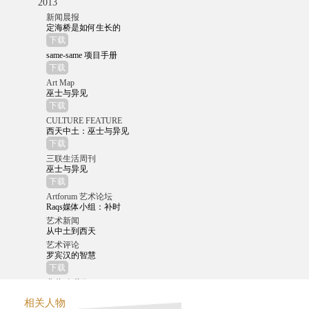
2013
新闻晨报
定海桥是如何生长的
下载
same-same 项目手册
下载
Art Map
巫士与异见
下载
CULTURE FEATURE
西天中土：巫士与异见
下载
三联生活周刊
巫士与异见
下载
Artforum 艺术论坛
Raqs媒体小组：补时
艺术新闻
从中土到西天
艺术评论
罗宾汉的智慧
下载
典藏‧今藝術
西天中土：從中印思想交匯到西方的現代
相关人物
下载