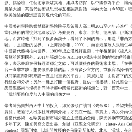
影、搞論壇、任藝術家派駐異地、組織者訪探，以中國作為平台，讓
農業大國，其當代藝術及思想界互相認識對話，再向天竺（今印度）
歐美論述的亞洲語言與現代化的可能。
中國美術學院跨媒體藝術學院院長及策展人高士明2002至04年起進行
當代藝術的遷徙與地緣政治》考察曼谷、東京、京都、德黑蘭、伊斯
地，而當時他「找到了很多面鏡子，看到了不同的自己，那是『非西
驗』，是複數的世界」（上海證券報，2009）。而香港策展人張頌仁早
中國當代藝術推向世界。1983年成立漢雅軒畫廊，十年後策劃《後八
展覽並巡迴國外。2011年張頌仁在 ARTINFO採訪中談到他對於經營
像，表示畫廊在保持經濟穩定之餘，可以讓很多的藝術家出場，「在
台一直非常缺，想要做點事情的話，沒有多少官方的、或很容易操作
以商業畫廊對我來說一直是很重要的平台」，策展則是「面對當下的
行組合和分析；另外一種是打開一個視野，提供一個指標，於此整合
悉國際藝術市場操作同時掌握中國當代藝術的張頌仁，對「西天中土
「我想要將印度加入中國的想像之中」。
學者陳光興對西天中土的投入，源於張頌仁讀到《去帝國》，希望找
資源，透過行人出版社陳傳興介紹，才兜在一起。事實上，為另外兩
國當代藝術、在歐美藝術市場外確立主體性的念頭，陳光興則帶來論
多年下來，陳光興寫文章出書、創辦《亞際文化研究》（Inter- Asia Cultu
Studies）國際刊物、以訪問教授的身份跑到新加坡、北京、漢城，在