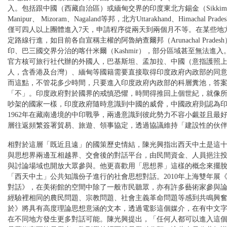
入。包括跟中國（西藏自治區）或緬甸交界的印度東北方錫金（Sikki
Manipur、 Mizoram、Nagaland等邦，北方Uttarakhand、Himachal Pr
僅可四人以上團體進入7天，申請程序從兩天到兩個月不等。在某些地
定路線行進，如目前各自宣稱主權的阿魯納查爾邦（Arunachal Prade
印、巴三國交界分治的喀什米爾（Kashmir），部分區域甚至無法進
官方核可旅行社代辦的外國人，巴基斯坦、孟加拉、中國（意指護照上印有
人，含香港及台灣）、緬甸等國籍需要直接取得印度政府內政部的同
而這點，不管花多少時間，只要進入印度政府內政部的科層糞池，答
「不」。印度政府對於國界的戒慎恐懼，時間得推回上個世紀，就像
吵架的國家一樣，印度政府隨時意識到中國的威脅，中國政府則認為
1962年在藏南邊境的中印戰爭，兩邊意識到彼此勢力不容小覷並且最
層往返頻繁簽署貿易、旅遊、領事協定，透過協議維持「建設性的伙
相對於這層「既近且遠」的國策歷史情結，陳光興指出西天中土是這
與思想界兩邊互相越界、交會後的對話平台，由民間資金、人員挹注
與討論場域也開放大眾參與。他更喜歡用「思想界」這樣的概念來擺
「西天中土」公共知識份子進行的社會思想對話。2010年上海雙年展
對話》，在美術館的空間中除了一般市民聽眾，亦有許多藝術家參與
經驗裡相同的農民問題、宗教問題、社會主義革命問題等感到共鳴興
於》將具有高度理論思想意涵的文本，透過電影這個媒介，在有中文
在不同地方發生更多對話可能。陳光興提出，「任何人都可以進入這