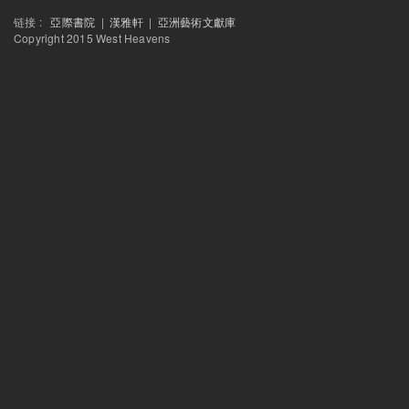
赵川：为什么“我”要在纪录片里说话
链接 :
亞際書院
|
漢雅軒
|
亞洲藝術文獻庫
东方早报
贫民窟隐喻中的印度电影与政治学
Copyright 2015 West Heavens
破報
緊箍咒下現代唐三藏的西天中土
艺讯中国
杨福东谈艺术旅行项目 “有限的知识”
2011
《你不属于》影展排片
下载
《你不属于》影展手册
下载
良友纪录
作为证言的纪录片：纪录片图像和权利的语言（桑贾伊·卡克、赵亮和张
新国际
西天不是西方——回應阿席斯·南迪
读书
如果泰戈尔今天来华
移动的共和国（专访阿兰达蒂·罗伊）
ARTINFO访谈
张颂仁谈“西天中土”到如今
新京报
阿希什·拉贾德雅克萨：归属感是印度电影核心话题
当代艺术与投资