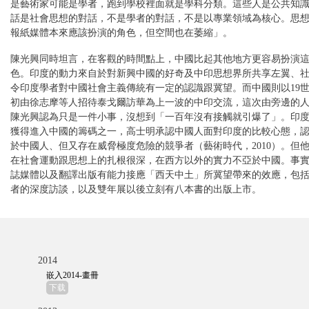
是藝術家可能是學者，跑到學校裡面就是學科分類。這些人是公共知
話是社會思想的對話，不是學者的對話，不是以專業領域為核心。思
報紙媒體本來應該扮演的角色，但空間也在萎縮」。
陳光興同時坦言，在客觀的時間點上，中國比起其他地方更容易扮演
色。印度的動力來自於對新興中國的好奇及中印思想界所共享左翼、
令印度學者對中國社會主義傳統有一定的認識跟冀望。而中國則以19世
初由徐志摩等人招待泰戈爾訪華為上一波的中印交流，這次由旁邊的
陳光興認為只是一件小事，沒想到「一百年沒有接觸就引爆了」。印
獲得進入中國的籌碼之一，高士明承認中國人面對印度的比較心態，
於中國人、但又存在威脅極度危險的競爭者（藝術時代，2010）。但
在社會運動跟思想上的扎根很深，在西方以外的實力不亞於中國。事
誌媒體以及翻譯出版有能力接應「西天中土」所冀望帶來的效應，包
者的深度訪談，以及雙年展以後立刻有八本書的出版上市。
2014
嵌入2014-畫冊
下载