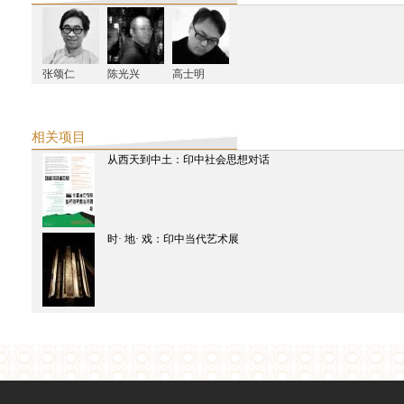
星尚画报
张颂仁：从印度取反抗西方的经
下载
东方早报
张颂仁
陈光兴
高士明
用寓言式的录像和表演展开视野
下载
崇真艺术网
新时线媒体艺术中心首推印度艺术小组Raqs“补时”展
相关项目
下载
从西天到中土：印中社会思想对话
异地游览
下载
艺讯中国
杨福东谈艺术旅行项目 “有限的知识”
补时展览手册
时· 地· 戏：印中当代艺术展
下载
2012
精品购物指南
从西天到中土 为何人人都爱“宝莱坞”
南都周刊
宝莱坞之外的印度电影
破報
貧民窟裡的印度當代藝術：〈你不屬於〉巡迴影展
外滩画报