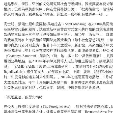
超越學科、學院，亞洲的文化研究與社會行動網絡。陳光興認為藝術
框架，已經為歐美所制約，內在需要尋找出路，「把美術當成一個場
作思想的資源，都是歐美的理論。這點跟一般學術領域也是一樣」。
高士明、張頌仁跟印度薩拉‧馬哈拉吉（Sarat Maharaj）在2008年共
各區域當代藝術差異，試圖重新構造非西方式文化共同體的自我表述
旨的第三屆廣州三年展《與後殖民說再見》。2010年「西天中土」計
海雙年展時在上海美術館展開陳光興策畫的《印中社會思想對話》；
位印裔思想者分別主講，接著下午開放香港、新加坡、馬來西亞等中
洲學者評論，並且接著在學校裡進行論壇活動。由印裔學者蔡坦尼亞‧
（Chaitanya Sambrani）策劃的《時。地。戲：印中當代藝術展》，
兩個公共地點。在2011年年初陳光興等人走訪印度主要城市，接著展
派」「SAME-SAME：孟買-上海城市研究」，並請阿希什‧拉賈德雅克薩（
Rajadhyaksha）擔任策展人，於年底在北京、上海、廣州、昆明等地
於：印度電影的過去與未來影展」，2012年初巡迴至香港播放，3 月6
大放映及討論。今年十月份的上海雙年展，則會將從原本以印度為主
到亞洲思想界的對話，包括日本、韓國、沖繩等學者均會參與。
「既近且遠」的歷史情結
在今天，按照印度法律（The Foreigner Act），針對特殊受管制區域
當地居民外需要核准之外，外國人也需要申請許可（Restricted Area Pe