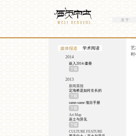
搜索
Westheavens
搜索表单
关 于
你在这里
艺
（活动标签）
媒体报道
学术阅读
时
2014
嵌入2014-畫冊
下载
2013
新闻晨报
定海桥是如何生长的
下载
same-same 项目手册
下载
Art Map
巫士与异见
下载
CULTURE FEATURE