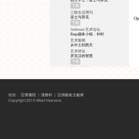
西天中土：巫士与异见
下载
三联生活周刊
巫士与异见
Op
下载
Artforum 艺术论坛
Raqs媒体小组：补时
艺术新闻
从中土到西天
艺术评论
罗宾汉的智慧
下载
典藏‧今藝術
西天中土：從中印思想交
匯到西方的現代
下载
星尚画报
链接 :
亞際書院
|
漢雅軒
|
亞洲藝術文獻庫
张颂仁：从印度取反抗西
方的经
Copyright 2015 West Heavens
下载
东方早报
用寓言式的录像和表演展
开视野
下载
崇真艺术网
新时线媒体艺术中心首推