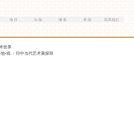
跳
转
到
项 目
出 版
播 客
资 源
联系我们
主
要
内
容
术世界
•地•戏 ：印中当代艺术展探班