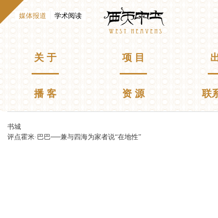
跳
Westheavens
转
（活动标签）
媒体报道
学术阅读
到
E
n
主
g
要
l
主菜单
关 于
项 目
出
i
内
s
容
h
播 客
资 源
联
你在这里
书城
评点霍米·巴巴──兼与四海为家者说“在地性”