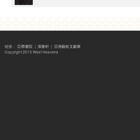
貧民窟裡的印度當代藝術：〈你不屬於〉巡迴影展
外滩画报
赵川：为什么“我”要在纪录片里说话
东方早报
贫民窟隐喻中的印度电影与政治学
破報
緊箍咒下現代唐三藏的西天中土
艺讯中国
链接 :
亞際書院
|
漢雅軒
|
亞洲藝術文獻庫
杨福东谈艺术旅行项目 “有限的知识”
Copyright 2015 West Heavens
2011
《你不属于》影展排片
下载
《你不属于》影展手册
下载
良友纪录
作为证言的纪录片：纪录片图像和权利的语言（桑贾伊·卡克、赵亮和张
新国际
西天不是西方——回應阿席斯·南迪
读书
如果泰戈尔今天来华
移动的共和国（专访阿兰达蒂·罗伊）
ARTINFO访谈
张颂仁谈“西天中土”到如今