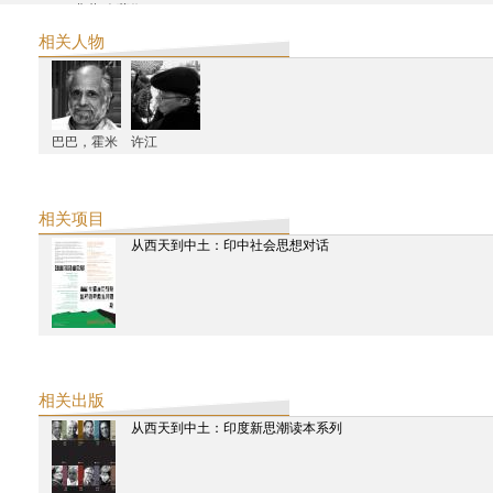
典藏‧今藝術
西天中土：從中印思想交匯到西方的現代
相关人物
下载
星尚画报
张颂仁：从印度取反抗西方的经
下载
东方早报
巴巴，霍米
许江
用寓言式的录像和表演展开视野
下载
崇真艺术网
新时线媒体艺术中心首推印度艺术小组Raqs“补时”展
相关项目
下载
从西天到中土：印中社会思想对话
异地游览
下载
艺讯中国
杨福东谈艺术旅行项目 “有限的知识”
补时展览手册
下载
2012
相关出版
精品购物指南
从西天到中土：印度新思潮读本系列
从西天到中土 为何人人都爱“宝莱坞”
南都周刊
宝莱坞之外的印度电影
破報