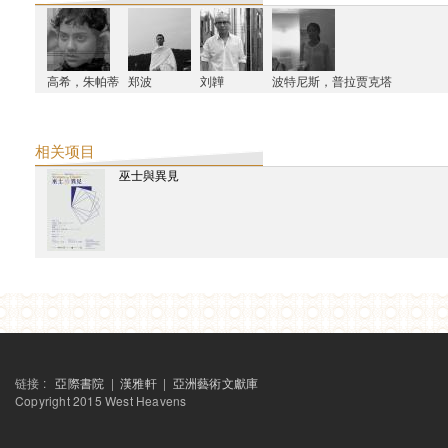
星尚画报
张颂仁：从印度取反抗西方的经
下载
东方早报
高希，朱帕蒂
郑波
刘韡
波特尼斯，普拉贾克塔
用寓言式的录像和表演展开视野
下载
崇真艺术网
新时线媒体艺术中心首推印度艺术小组Raqs“补时”展
相关项目
下载
巫士與異見
异地游览
下载
艺讯中国
杨福东谈艺术旅行项目 “有限的知识”
补时展览手册
下载
2012
精品购物指南
从西天到中土 为何人人都爱“宝莱坞”
南都周刊
宝莱坞之外的印度电影
链接 :
亞際書院
|
漢雅軒
|
亞洲藝術文獻庫
Copyright 2015 West Heavens
破報
貧民窟裡的印度當代藝術：〈你不屬於〉巡迴影展
外滩画报