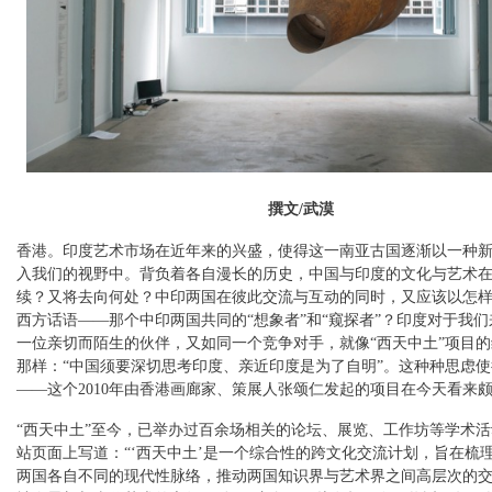
撰文/武漠
香港。印度艺术市场在近年来的兴盛，使得这一南亚古国逐渐以一种
入我们的视野中。背负着各自漫长的历史，中国与印度的文化与艺术
续？又将去向何处？中印两国在彼此交流与互动的同时，又应该以怎
西方话语——那个中印两国共同的“想象者”和“窥探者”？印度对于我
一位亲切而陌生的伙伴，又如同一个竞争对手，就像“西天中土”项目
那样：“中国须要深切思考印度、亲近印度是为了自明”。这种种思虑使
——这个2010年由香港画廊家、策展人张颂仁发起的项目在今天看来
“西天中土”至今，已举办过百余场相关的论坛、展览、工作坊等学术
站页面上写道：“‘西天中土’是一个综合性的跨文化交流计划，旨在梳
两国各自不同的现代性脉络，推动两国知识界与艺术界之间高层次的