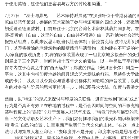
于使用英语，这使他们更容易与西方的讨论相沟通。”
7月27日，“巫士与异见——艺术家特派展览”在汉雅轩位于香港葵涌的
览由郑慧华策划，参展的艺术家除了参与特派项目的四位之外，还邀
初受邀至德里驻村、目前居住于北京的台湾艺术家林其蔚共同参与。
蒂‧高希的《自由，这里的自由，自由并不很远》由一系列她为社会运
报招贴组成，以此来反思印度当代社会体制；普拉贾克塔‧波特尼斯则
门，以即将拆除的老建筑物的断壁残垣与遗留物，来构建在不可逆的
人/家庭的微观历史；刘韡的影像装置表现了一组北京城乡接合部的众
则展出了三个系列、时间跨越十五年之久的素描，以一种类似于平行
探寻内在于心灵之中的“西天远邦”；郑波的作品《安贝德卡尔》则是
平台，这其中包括印度地铁站颇具观念艺术意味的灯箱、尼赫鲁大学
成的卡片、以及可以令观众与香港菲佣群体共同歌唱的声音装置，以
有的对身份与阶层的思考更推进一步，并试图寻求大陆、印度与香港
然而，以“特派”的形式来探讨与印度的关联性，进而发散到“区域”或是
行为是否真正有效？在驻地的过程中，是否会因时间与空间的不够充
某种程度上的“误读”？对于策展人郑慧华来说，“特派”行为与展览的意
当下的文化话语及艺术生产下，我们如何挪移我们的眼光和知识框架
和‘看见’自己的位置，进而重新产生我们当代文化的主体。”在这一点
法可以与策展人相互印证：“去印度并不是开始，印度本身就是思考过
……‘特派’对我来说，更多的是给我一个理由去做一些事情，可以让我