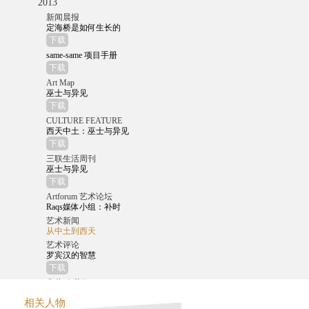
2013
新闻晨报
定海桥是如何生长的
下载
same-same 项目手册
下载
Art Map
巫士与异见
下载
CULTURE FEATURE
西天中土：巫士与异见
下载
三联生活周刊
巫士与异见
下载
Artforum 艺术论坛
Raqs媒体小组：补时
艺术新闻
从中土到西天
艺术评论
罗宾汉的智慧
下载
典藏‧今藝術
西天中土：從中印思想交匯到西方的現代
相关人物
下载