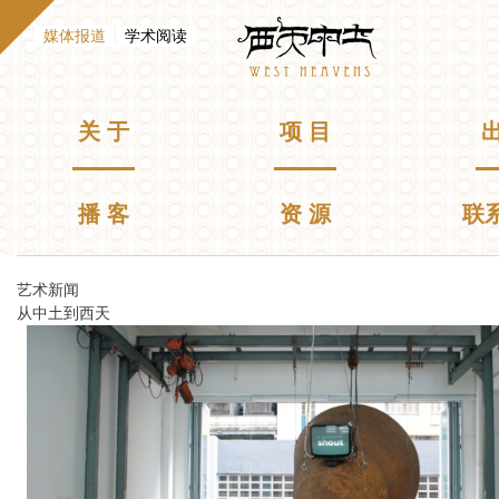
跳
Westheavens
转
（活动标签）
媒体报道
学术阅读
到
E
n
主
g
要
l
主菜单
关 于
项 目
出
i
内
s
容
h
播 客
资 源
联
你在这里
艺术新闻
从中土到西天