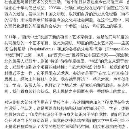
社会思想与当代艺术的交织互动。”这个项目从发起至今已将近三年，
理念在十年前便已成型。2003年，张颂仁就已经在思考“中国定位”的
西方的迷信，尝试回到中国文明观，以我们自身的历史文化经验（而
的话语）来试着揭示和解读当今的文化与社会问题。在这个过程中，
的现代化进程的印度也许会成为一个参照，提供一种思路上的碰撞。
2011年，“西天中土”发起了新的项目：艺术家特派。这是他们与印度的R
共同策划的一个艺术项目。以此为契机，印度的两位女艺术家——孟
塔‧波特尼斯（PrajaktaPotnis）和加尔各答的朱帕蒂‧高希（DhrupadiGh
“特派”到了上海，10月，由“西天中土”推荐两位中国艺术家——郑波
北的策展人郑慧华，则被“特派”前往印度德里。“特派”的意义来源于类
念，郑慧华谈到这个项目的独特性：“‘艺术家特派’计划和一般我们所
村模式不太一样，它不局限在艺术家、参访者是否于‘在地’进行直接创
思想上、经验上的接触与交流。我在德里拜访了一些艺术家、声音创
演、学者、策展人等，也拜访了当地艺术与研究机构和画廊等。在这
间，我们置身其社会状况、风土民情之中因而有另一番经验上的意义。
郑波则把大部分时间用在了学校当中，在这期间他加入了印度尼赫鲁
的课堂，他认为，这是可以直接接触和认知印度知识分子、学者，体
的最好方式：“印度的知识分子更有身为知识分子的自觉性。他们可以
公开讨论当下的政治议题，我觉得这种形式在我们的大学中几乎已经
正是这种形式保证了大学的思想空间和辩论空间。印度有思辨的传统