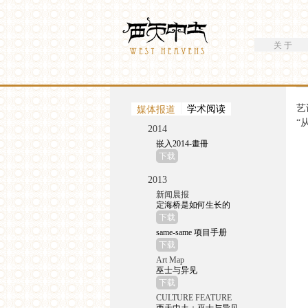
搜索
Westheavens
搜索表单
关 于
你在这里
艺
（活动标签）
媒体报道
学术阅读
“
2014
嵌入2014-畫冊
下载
2013
新闻晨报
定海桥是如何生长的
下载
same-same 项目手册
下载
Art Map
巫士与异见
下载
CULTURE FEATURE