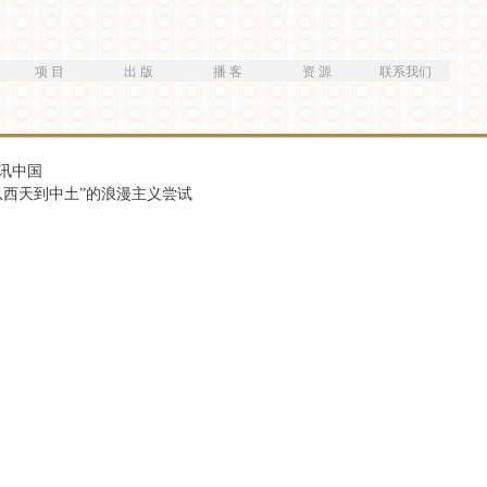
跳
转
到
项 目
出 版
播 客
资 源
联系我们
主
要
内
容
讯中国
从西天到中土”的浪漫主义尝试