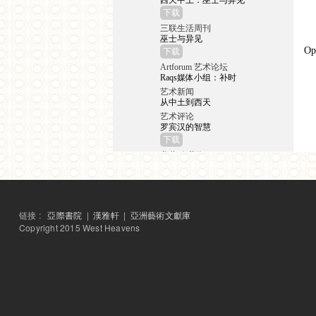
西天中土：巫士与异见
下载
三联生活周刊
巫士与异见
Op
下载
Artforum 艺术论坛
Raqs媒体小组：补时
艺术新闻
从中土到西天
艺术评论
罗宾汉的智慧
下载
典藏‧今藝術
西天中土：從中印思想交
匯到西方的現代
下载
星尚画报
链接 :
亞際書院
|
漢雅軒
|
亞洲藝術文獻庫
张颂仁：从印度取反抗西
方的经
Copyright 2015 West Heavens
下载
东方早报
用寓言式的录像和表演展
开视野
下载
崇真艺术网
新时线媒体艺术中心首推