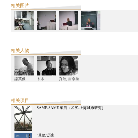
阿米塔夫•高希2016中国之行系列活动
相关图片
阿米塔夫•高希上海圆桌会议
阿米塔夫•高希2016中国之行系列活动
阿米塔夫•高希中国之行总行程
西天中土支持第十一届2016年上海双年展项目作品
2015
"市场背后：九星再认识" 2015中印城市研究工作坊
义乌计划
相关人物
"引爆档案"实验影像工作坊
义乌计划
义乌计划上海讨论会
西天中土沙龙
星球：沙巴哈维·考尔的创作
謝英俊
卜冰
乔治, 吉奈拉
Make-Belong：中国和香港的纪录片放映单元（第二届科钦双年展）
义乌计划
2014
相关项目
西天中土沙龙
SAME-SAME 项目（孟买-上海城市研究）
生产图像，消费图像：孟买的电影工业空间
西天中土沙龙
SNS 塞斯崔的记录电影
SAME-SAME项目
2014工作坊成果展
“其他”历史