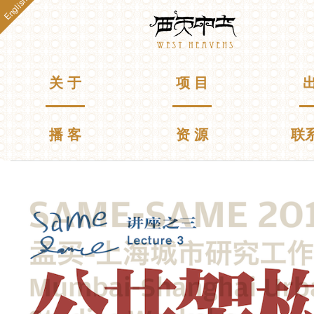
English
跳
Westheavens
转
到
主
要
主菜单
关 于
项 目
出
内
容
播 客
资 源
联
你在这里