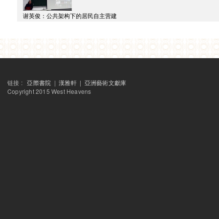
SAME-SAME 项目
谢英俊：公共架构下的居民自主营建
讲座：公共架构下的居民自主营建
SAME-SAME 项目
讲座：上海工人新村简史
SAME-SAME 项目
讲座：定海桥风云
SAME-SAME 项目
“其他”历史
Raqs媒体小组个展“补时”系列讲座之一
链接 :
亞際書院
|
漢雅軒
|
亞洲藝術文獻庫
人群系谱学的可能性？
Copyright 2015 West Heavens
藝術家特派
為伊唱：關於藝術與社會行動的討論
未来电影：当代亚洲的活动影像艺术
补时
「补时」展览开幕论坛/演后谈
补时
塞康德拉巴德之所见
展览
补时
艺术家特派
巫士與異見
西天中土沙龙
旧城逆袭 ——当代孟买电影
有限的知識