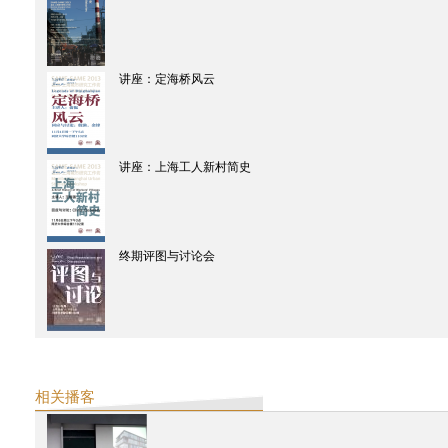
SAME-SAME 项目
展览开幕
SAME-SAME 项目
终期评图与讨论
SAME-SAME 项目
讲座：定海桥风云
中期评图与讨论
SAME-SAME项目
讲座：从城市发展史阅读上海建筑 & 共生的社群
SAME-SAME 项目
上海拼贴：定海桥
讲座：上海工人新村简史
SAME-SAME 项目
上海拼贴开题讲座 暨 “定海桥：对历史的艺术实践”展览开幕活动
西天中土沙龙
從台北到德里—印度的當代啟示
终期评图与讨论会
电子出版物
西天中土沙龙
這一天，我們在加爾各答
艺术家特派
海市蜃樓 - 台灣閒置公共設施
2013
西天中土沙龙
相关播客
亚洲故事：重走玄奘的路
SAME-SAME 项目
终期评图与讨论会