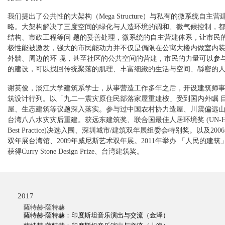
我们提出了公共性的大架构（Mega Structure）与私有的微系统自主
略。大架构解决了三度空间的绿化与人造环境的调和、微气候控制，
结构、市政工程等问 题的妥善处理，微系统的自主营建体系，让市民
极性能被激发，强大的市民能动力并不仅是侷限在公寓大楼内做室内
外牆、周边的环 境，甚至社区的公共空间的营建，市民的力量可以参
的建设，可以找回传统聚落的肌理、丰富细緻的生活与空间、緜密的
谢英俊，淡江大学建筑系学士，从事营造工作多年之后，开设建筑师
筑设计行列。以「九二一震灾原住民部落家屋重建桉」受到国内外瞩 
屋、生态建筑等议题深入落实。参与过中国农村协力造屋、川震偏远
台湾八八水灾灾后重建。获远东建筑奖、联合国最佳人居环境奖 (UN-HAB
Best Practice)决选入围、深圳城市/建筑双年展组委会特别奖。以及20
双年展台湾馆、2009年威尼斯艺术双年展。2011年举办 「人民的建
获得Curry Stone Design Prize、台湾建筑奖。
2017
薩特赫-薩特赫
薩特赫-薩特赫：印度斯坦音乐演出与交流（金泽）