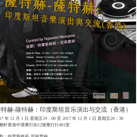
薩特赫-薩特赫：印度斯坦音乐演出与交流（香港）
17 年 12 月 1 日 星期五
19：00 至
2017 年 12 月 1 日 星期五
20：30
雅軒香港中環畢打街12號畢打行401室
劃：特賈斯維莉·尼南賈納