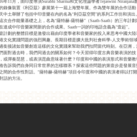
016年11月，由印度導演Surabhi Sharma和文化理論學者Tejaswini Niranjana
的錄像裝置《利亞茲》參展第十一屆上海雙年展。作為雙年展的合作活動
天中土舉辦了包括中印音樂在內的名為“利亞茲空間”的系列工作坊和演出
這次合作能量基礎之上，名為“薩特赫-薩特赫”（Saath-Saath）的三年計劃
在達成中印音樂家間新的合作成果。Saath一詞的印地語含義為“壹起”。
壹計劃的整體目標是激發出藉由印度學者和音樂家的投入來思考中國大陸
港文化實踐問題的強烈興趣。長期目標是擴大批判社會科學-人文學術領
過銜接諸如音樂創造這樣的文化實踐來幫助我們扣問當代時刻。在亞洲，
們面對過去時，我們同過去的關系如何？今天習得印度古典音樂表演的技
，或彈奏琵琶，或表演昆曲意味著什麽？印度和中國的表演形式和音樂教
格告訴我們自身同日常世界的怎樣聯系？探索這些問題的第壹步是發展音
之間的合作性對話。“薩特赫-薩特赫”項目令印度和中國的表演者得以打
對話的方法。