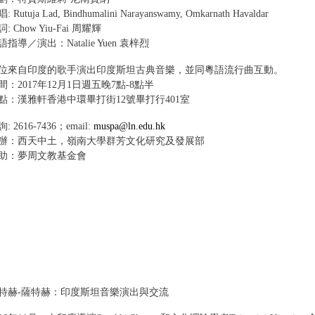
: Rutuja Lad, Bindhumalini Narayanswamy, Omkarnath Havaldar
: Chow Yiu-Fai 周耀輝
語指導／演出：Natalie Yuen 袁梓烈
位來自印度的歌手演出印度斯坦古典音樂，並同粵語流行曲互動。
間：2017年12月1日週五晚7點-8點半
點：漢雅軒香港中環畢打街12號畢打行401室
: 2616-7436；email:
muspa@ln.edu.hk
辦：西天中土，嶺南大學群芳文化研究及發展部
助：夢周文教基金會
特赫-薩特赫：印度斯坦音樂演出與交流