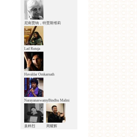
尼南贾纳，特贾斯维莉
Lad Rutuja
Havaldar Omkarnath
NarayanaswamyBindhu Malini
袁梓烈
周耀辉