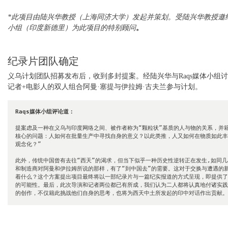
*此项目由陆兴华教授（上海同济大学）发起并策划。受陆兴华教授邀约，
小组（印度新德里）为此项目的特别顾问
。
纪录片团队确定
义乌计划团队招募发布后，收到多封提案。经陆兴华与Raqs媒体小组
记者+电影人的双人组合阿曼·塞提与伊拉姆·古夫兰参与计划。
Raqs媒体小组评论道：
提案虑及一种在义乌与印度网络之间、被作者称为“颗粒状”基质的人与物的关系，并
核心的问题：人如何在批量生产中寻找自身的意义？以此类推，人又如何在物质如此丰
观念化？”

此外，传统中国曾有去往“西天”的渴求，但当下似乎一种历史性逆转正在发生,如同
和制造商对阿曼和伊拉姆所说的那样，有了“到中国去”的需要。这对于交换与遭遇的
着什么？这个方案提出项目最终将以一部纪录片与一篇纪实报道的方式呈现，即提供了
的可能性。最后，此次导演和记者两位都已有所成，我们认为二人都将认真地付诸实践
的创作，不仅籍此挑战他们自身的思考，也将为西天中土所发起的印中对话作出贡献。