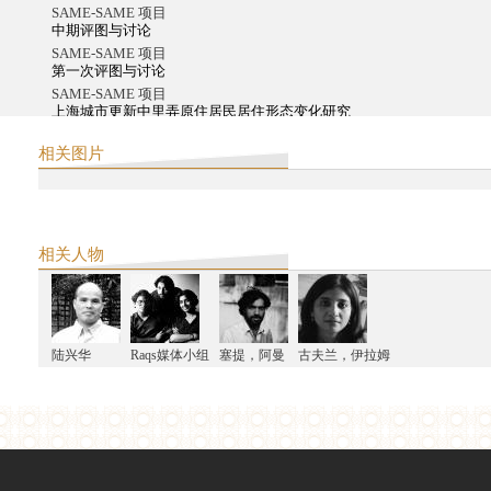
SAME-SAME 项目
中期评图与讨论
SAME-SAME 项目
第一次评图与讨论
SAME-SAME 项目
上海城市更新中里弄原住居民居住形态变化研究
阿米塔夫•高希2016中国之行系列活动
相关图片
阿米塔夫•高希上海圆桌会议
阿米塔夫•高希2016中国之行系列活动
阿米塔夫•高希中国之行总行程
西天中土支持第十一届2016年上海双年展项目作品
2015
相关人物
"市场背后：九星再认识" 2015中印城市研究工作坊
义乌计划
"引爆档案"实验影像工作坊
义乌计划
陆兴华
Raqs媒体小组
塞提，阿曼
古夫兰，伊拉姆
义乌计划上海讨论会
西天中土沙龙
星球：沙巴哈维·考尔的创作
Make-Belong：中国和香港的纪录片放映单元（第二届科钦双年展）
义乌计划
2014