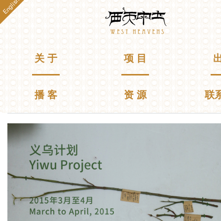
English
跳
Westheavens
转
到
主
要
主菜单
关 于
项 目
出
内
容
播 客
资 源
联
你在这里