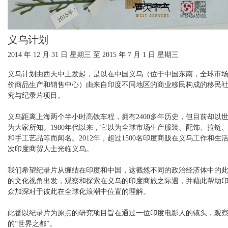
义乌计划
2014 年 12 月 31 日 星期三
至
2015 年 7 月 1 日 星期三
义乌计划由西天中土发起，是以在中国义乌（位于中国东南，全球市
价商品生产和销售中心）由来自印度不同地区的商业移民构成的移民
究与纪录片项目。
义乌距离上海两个半小时高铁车程，拥有2400多年历史，但目前却以
为大家所知。1980年代以来，它以为全球市场生产服装、配饰、拉链
和手工艺品等而闻名。2012年，超过1500名印度商贩在义乌工作和生
次印度商贸人士光临义乌。
我们希望纪录片从缠结在印度和中国，这截然不同的政治经济体中的
的文化视角出发，观察和探索在义乌的印度商旅之际遇，并藉此帮助
众加深对于彼此在全球化浪潮中位置的理解。
此番以纪录片为原点的研究项目旨在通过一位印度电影人的镜头，观
的“世界之都”。