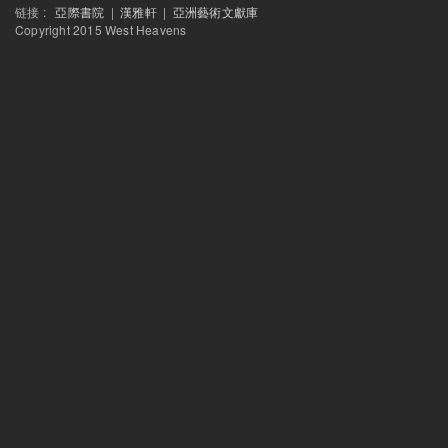
链接 :
亞際書院
|
漢雅軒
|
亞洲藝術文獻庫
西天中土沙龙
Copyright 2015 West Heavens
生产图像，消费图像：孟买的电影工业空间
西天中土沙龙
SNS 塞斯崔的记录电影
SAME-SAME项目
2014工作坊成果展
SAME-SAME 项目
展览开幕
SAME-SAME 项目
终期评图与讨论
SAME-SAME 项目
中期评图与讨论
SAME-SAME项目
讲座：从城市发展史阅读上海建筑 & 共生的社群
SAME-SAME 项目
上海拼贴：定海桥
SAME-SAME 项目
上海拼贴开题讲座 暨 “定海桥：对历史的艺术实践”展览开幕活动
西天中土沙龙
從台北到德里—印度的當代啟示
电子出版物
西天中土沙龙
這一天，我們在加爾各答
艺术家特派