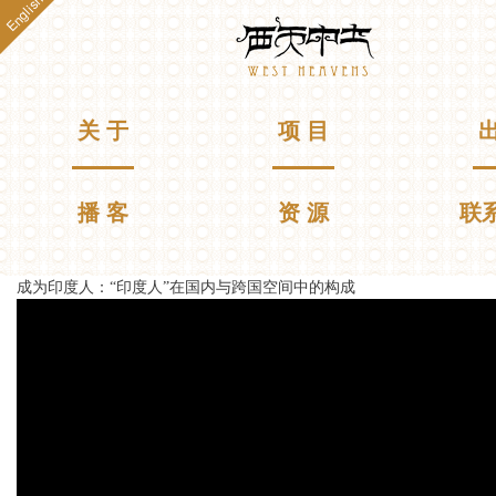
English
跳
Westheavens
转
到
主
要
主菜单
关 于
项 目
出
内
容
播 客
资 源
联
成为印度人：“印度人”在国内与跨国空间中的构成
你在这里