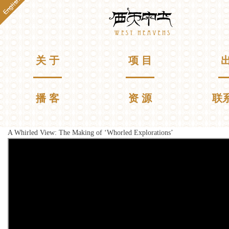
English
跳
Westheavens
转
到
主
要
主菜单
关 于
项 目
出
内
容
播 客
资 源
联
A Whirled View: The Making of ‘Whorled Explorations’
你在这里