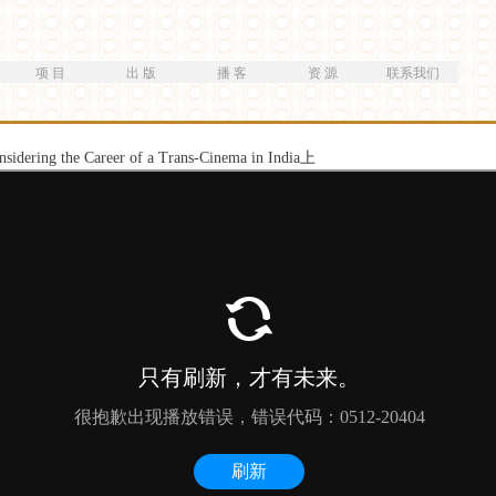
跳
转
到
项 目
出 版
播 客
资 源
联系我们
主
要
内
容
nsidering the Career of a Trans-Cinema in India上