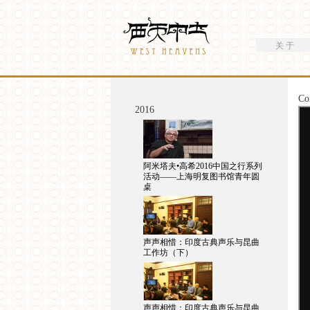
搜索
Westheavens
搜索表单
关 于
你在这里
Co
2016
阿米塔夫•高希2016中国之行系列
活动——上海明复图书馆青年圆
桌
声声相惜：印度古典声乐与昆曲
工作坊（下）
声声相惜：印度古典声乐与昆曲