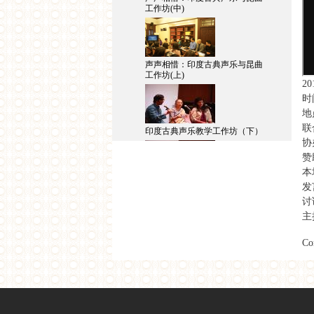
工作坊(中)
声声相惜：印度古典声乐与昆曲
工作坊(上)
2
时
地
联
印度古典声乐教学工作坊（下）
协
赞
本场
发言
印度古典声乐教学工作坊（中）
讨
主持
Co
印度古典声乐教学工作坊（上）
利亚兹空间 | 丝路之乐： 雅集园
林中的印度与中国声音艺术-印度