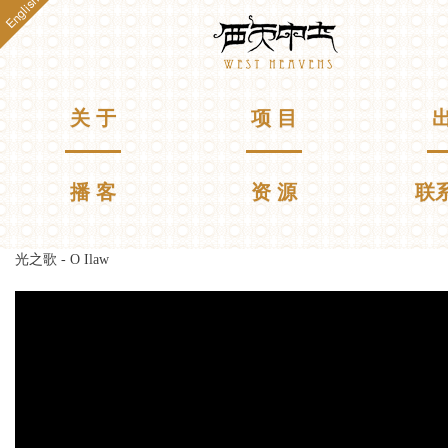
English
跳
Westheavens
转
到
主
要
主菜单
关 于
项 目
出
内
容
播 客
资 源
联
光之歌 - O Ilaw
你在这里