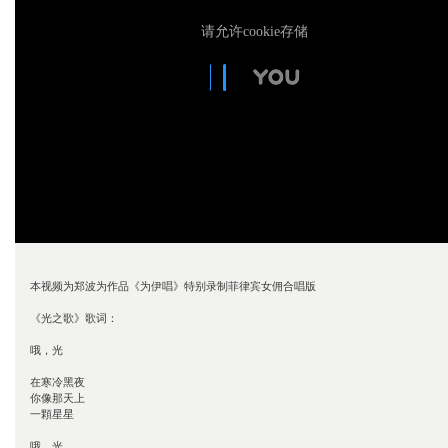
请允许cookie存储
本视频为郑波为作品《为伊唱》特别录制菲律宾女佣合唱版

《光之歌》歌词：

哦，光

在寒冷黑夜

你像那天上

一顆星星

哦，光
