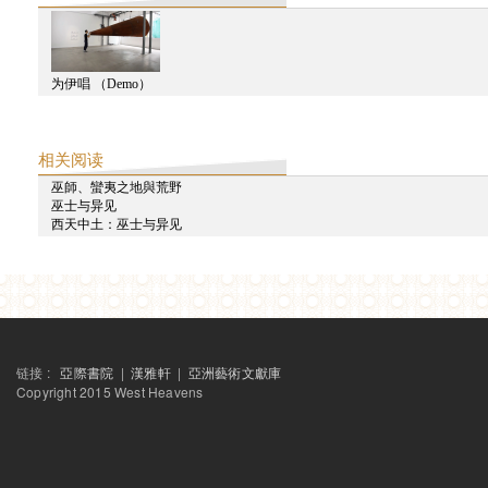
利亚兹空间 | 丝路之乐： 雅集园林中的印度与中国声音艺术-吴欣霏
为伊唱 （Demo）
利亚兹空间 | 丝路之乐：雅集园林中的印度与中国声音艺术-林其蔚
相关阅读
巫師、蠻夷之地與荒野
巫士与异见
利亚兹空间：印度古典声乐表演与交流工作坊（下）
西天中土：巫士与异见
利亚兹空间：印度古典声乐表演与交流工作坊（中）
链接 :
亞際書院
|
漢雅軒
|
亞洲藝術文獻庫
利亚兹空间：印度古典声乐表演与交流工作坊（上）
Copyright 2015 West Heavens
2015
西天中土沙龙 | 星球：沙巴哈维•考尔的创作