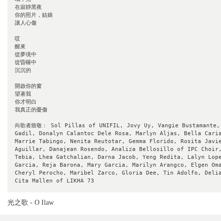
在寂靜黑夜

你的照片，姑娘

讓人心傷

哎

醒來

從夢境中

從昏睡中

沉沉的

開啟你的窗

望著我

你才明白

我真正的憂傷

向歌者致敬： Sol Pillas of UNIFIL, Jovy Uy, Vangie Bustamante, 
Gadil, Donalyn Calantoc Dele Rosa, Marlyn Aljas, Bella Caria
Marrie Tabingo, Nenita Reutotar, Gemma Florido, Rosita Javie
Aguillar, Danajean Rosendo, Analiza Bellosillo of IPC Choir,
Tebia, Lhea Gatchalian, Darna Jacob, Yeng Redita, Lalyn Lope
Garcia, Reja Barona, Mary Garcia, Marilyn Arangco, Elgen Oma
Cheryl Perocho, Maribel Zarco, Gloria Dee, Tin Adolfo, Delia
Cita Mallen of LIKHA 73
光之歌 - O Ilaw