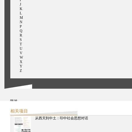
J
K
L
M
N
P
Q
R
S
T
U
V
W
X
Y
Z
陈波
陈界仁
陈传兴
相关项目
查卡拉巴提，迪佩什
从西天到中土：印中社会思想对话
陈惠芬
陈光兴
查特吉，帕沙
陈思