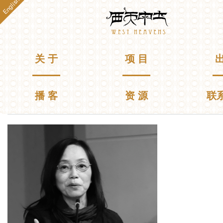
English
跳
Westheavens
转
到
主
要
主菜单
关 于
项 目
出
内
容
播 客
资 源
联
你在这里