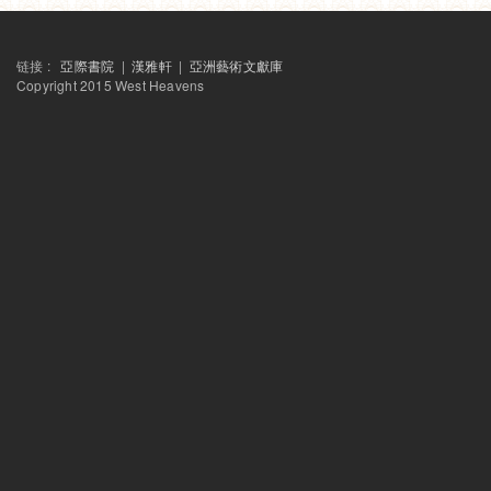
李政勋
链接 :
亞際書院
|
漢雅軒
|
亞洲藝術文獻庫
Copyright 2015 West Heavens