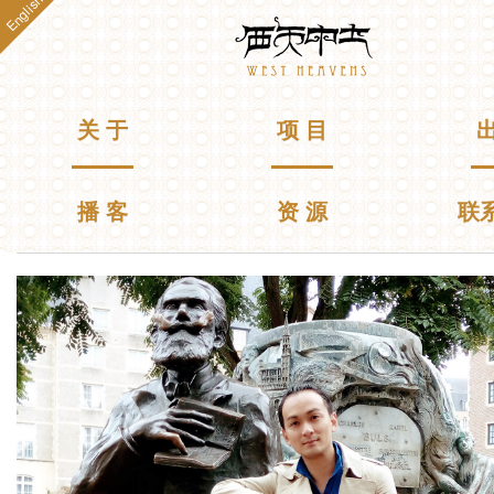
English
跳
Westheavens
转
到
主
要
主菜单
关 于
项 目
出
内
容
播 客
资 源
联
你在这里