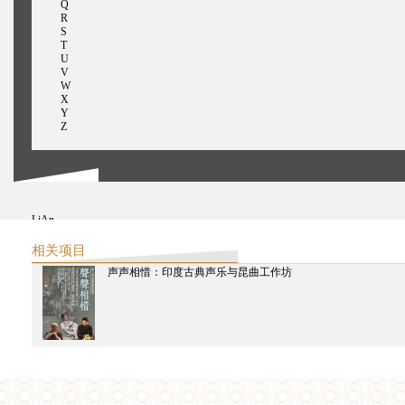
Q
R
S
T
U
V
W
X
Y
Z
LiAn
黎安
拉贾德雅克萨，阿希什
相关项目
林其蔚
声声相惜：印度古典声乐与昆曲工作坊
刘大鸿
LinFeng
林峰
梁捷
Lad Rutuja
梁日明
刘韡
陆兴华
罗永生
李振华