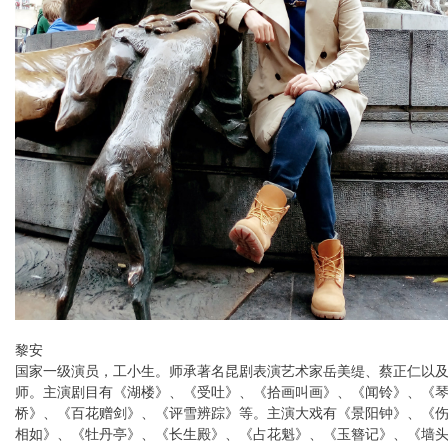
黎安
国家一级演员，工小生。师承著名昆剧表演艺术家岳美缇、蔡正仁以
师。主演剧目有《湖楼》、《受吐》、《拾画叫画》、《闻铃》、《
桥》、《百花赠剑》、《评雪辨踪》等。主演大戏有《景阳钟》、《
相如》、《牡丹亭》、《长生殿》、《占花魁》、《玉簪记》、《墙