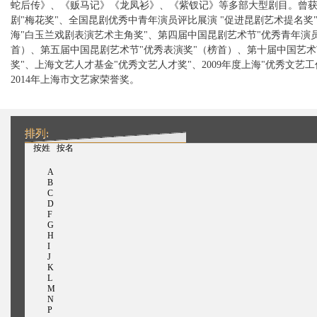
蛇后传》、《贩马记》《龙凤衫》、《紫钗记》等多部大型剧目。曾获
剧"梅花奖"、全国昆剧优秀中青年演员评比展演 "促进昆剧艺术提名奖
海"白玉兰戏剧表演艺术主角奖"、第四届中国昆剧艺术节"优秀青年演
首）、第五届中国昆剧艺术节"优秀表演奖"（榜首）、第十届中国艺术
奖"、上海文艺人才基金"优秀文艺人才奖"、2009年度上海"优秀文艺工
2014年上海市文艺家荣誉奖。
排列:
（活动标签）
按姓
按名
A
B
C
D
F
G
H
I
J
K
L
M
N
P