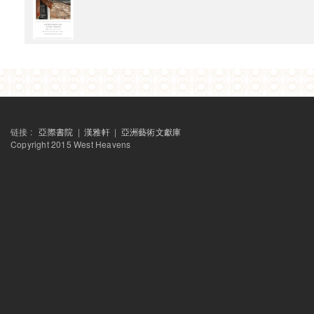
周耀辉
章益
链接 :
亞際書院
|
漢雅軒
|
亞洲藝術文獻庫
Copyright 2015 West Heavens