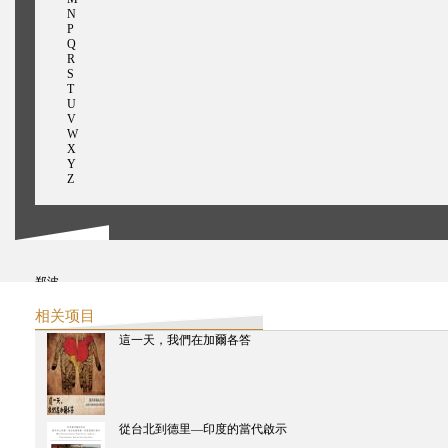
N
P
Q
R
S
T
U
V
W
X
Y
Z
郑波
赵冬梅
鄭慧華
相关项目
张经纬
這一天，我們在加爾各答
卓嘉健
赵静蓉
者来
周秦
张汝伦
鍾適芳
從台北到德里—印度的當代啟示
朱生坚
赵汀阳