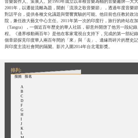
音樂製作人、策展人。於1993年成立以草根音樂為軸的音樂廠牌—大
2001年，以遷徙流離為題，開創「流浪之歌音樂節」，透過年度音樂
對話平台，提供各種文化議題與聲響實驗的可能。他目前也任教於政
院，兼任政大藝文中心主任。2011年第一次的印度行，旅行的終站在
（Tangra），一個近百年歷史的華人社區，卻意外開啓了他另一段紀
程。《邊界移動兩百年》是他在客家電視台支持下，完成的第一部紀
個章節探見印度華人兩百年間的「來」與「去」、邊緣而碎片的歷史
與印度主流社會間的隔閡。影片入圍2014年台北電影獎。
排列:
（活动标签）
按姓
按名
A
B
C
D
F
G
H
I
J
K
L
M