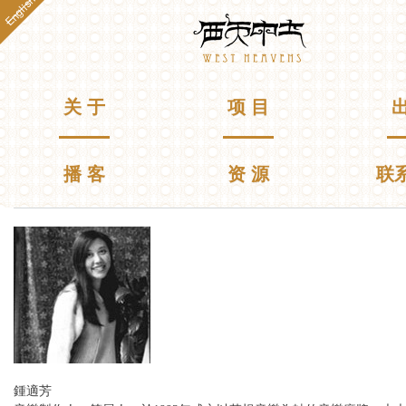
English
跳
Westheavens
转
到
主
要
主菜单
关 于
项 目
出
内
容
播 客
资 源
联
你在这里
鍾適芳