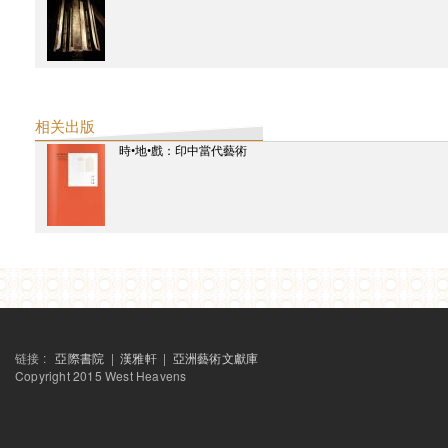
湿婆库马，罗罕
沙美智
相关出版
時•地•戲：印中當代藝術
链接 :
亞際書院
|
漢雅軒
|
亞洲藝術文獻庫
Copyright 2015 West Heavens