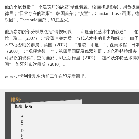
他的个展包括 “一个建筑师的缺席”录像装置、绘画和摄影展，调色板
德里；“日常存在的琐事”，韩国首尔；“安置”，Christain Hosp 画廊，
乐园”，Chemould画廊，印度孟买。
他所参加的部分群展包括“请按喇叭——印度当代艺术中的叙述”，，
馆，瑞士（2007）；“震荡冲突之后，当代艺术中的暴力和解决”，由
术中心资助的群展，英国（2007）； “走喽，印度！”，森美术馆，日
（2008）；“视频地带 – 4”，第四届国际录像双年展，以色列特拉维夫（
可思议的现实”，空间画廊，印度新德里（2009）；纽约沃尔特艺术博
间”，匈牙利布达佩斯（2010）。
吉吉•史卡利亚现生活和工作在印度新德里。
排列:
（活动标签）
按姓
按名
A
B
C
D
F