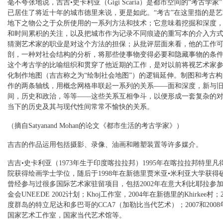
毫不夸张地说，吉吉•史卡利亚（Gigi Scaria）是都市空间的“考古学
已居住了将近十年的城市德里来说，更是如此。“考古”在这里指的是
地下之物公之于众所使用的一系列方法和技术；它意味着挖掘和深度
和时间累积的关注，以及把城市作为记录不同痕迹的重写本的介入方
猜测艺术家的职业是对这个方法的担保；从批评层面来看，他的工作
剖，一种对社会结构的分析，将那些使事物变得必要和隐藏事物的条
这个考古学的比喻组织和贯穿了他近期的工作，是对以前将视艺术家
化制作地图（吉吉称之为“绘制社会地图”）的逻辑延伸。制图和考古
作的两条轴线，用概念网格串联起一系列的关系——面和深度，新与
间，历史和政治，等等——这些关系互相争斗，以便形成一套复杂的
当下的历史及其与现代性间常常不愉快的关系。
（摘自Satyanand Mohan的论文《都市生活的考古学家》）
吉吉的作品运用包括摄影、录像、油画和雕塑装置等许多媒介。
吉吉•史卡利亚（1973年生于印度喀拉拉邦）1995年在喀拉拉邦特里
院获得绘画学士学位，随后于1998年在新德里贾米亚•米利亚大学获得
曾经参与过很多国际艺术家驻留项目，包括2002年在意大利比耶拉参
金会UNEEDE 2002计划；Khoj工作室，2004年在新德里的Khirkee村；
度群岛的特立尼达和多巴哥的CCA7（加勒比当代艺术）；2007和200
国家艺术工作室，国家当代艺术馆等。