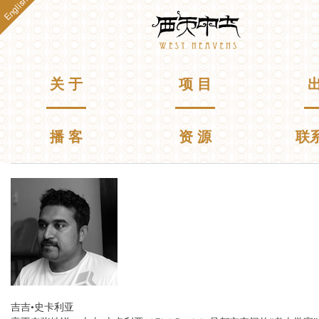
English
跳
Westheavens
转
到
主
要
主菜单
关 于
项 目
出
内
容
播 客
资 源
联
你在这里
吉吉•史卡利亚