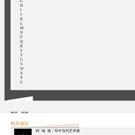
G
H
I
J
K
L
M
N
P
Q
R
S
T
U
V
W
X
Y
Z
塞提，阿曼
桑布拉尼，蔡坦尼亚
森，迦琪
相关项目
史卡利亚，吉吉
时· 地· 戏：印中当代艺术展
桑达拉姆，拉维