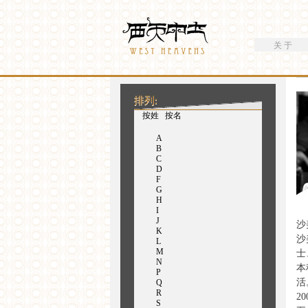
搜索
Westheavens
搜索表单
关 于
你在这里
排列:
（活动标签）
按姓
按名
A
B
C
D
F
G
H
I
J
沙
K
沙
L
M
士
N
本
P
活
Q
R
2
S