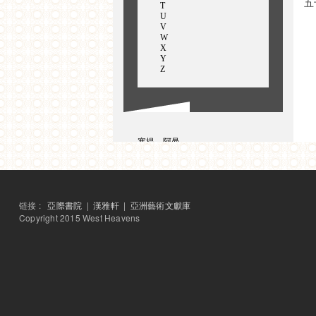
五
T
U
V
W
X
Y
Z
塞提，阿曼
桑布拉尼，蔡坦尼亚
森，迦琪
史卡利亚，吉吉
桑达拉姆，拉维
湿婆库马，罗罕
链接 :
亞際書院
|
漢雅軒
|
亞洲藝術文獻庫
沙美智
Copyright 2015 West Heavens