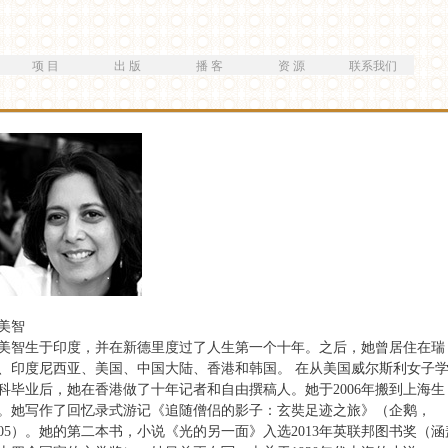
跳
转
到
项 目
出 版
播 客
资 源
联系我们
主
要
内
容
美智
美智生于印度，并在新德里度过了人生第一个十年。之后，她曾居住在瑞
、印度尼西亚、美国、中国大陆、香港和韩国。 在从美国威尔斯利女子
科毕业后，她在香港做了十年记者和自由撰稿人。她于2006年搬到上海生
。她写作了回忆录式游记《追随僧侣的影子：玄奘足迹之旅》（企鹅，
005）。她的第二本书，小说《光的另一面》入选2013年英联邦图书奖（涵