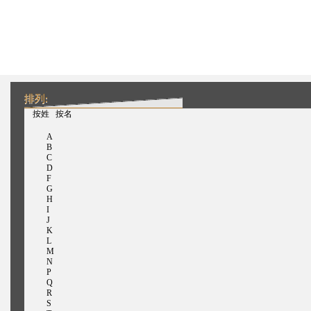
排列:
（活动标签）
按姓
按名
A
B
C
D
F
G
H
I
J
K
L
M
N
P
Q
R
S