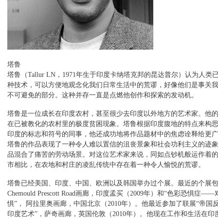
塔鲁
塔鲁（Tallur LN，1971年生于印度卡纳塔克邦的昆达普尔）认为人
种技术，可以方便地观念化我们日常生活中的荒谬，好像他们是事关
不可避免的部分。这种并存一直是点燃他创作和探索的发动机。
塔鲁是一位成长在印度农村，甚至很少去印度以外地方的艺术家。他
在已被教化的农村里的极度贫困现象。塔鲁根据印度腹地的特点来构
印度的标志和符号的同事，他还成功地将作品题材中的焦虑诠释给更
塔鲁的作品表现了一种令人难以置信的沮丧景象和社会功利主义的迹
品混合了痛苦的劳动场景。对这位艺术家来说，同如点钞机般运作着
市相比，在农地和村庄的凌乱传统中存在着一种令人愉悦的荒谬。
塔鲁已经美国、印度、中国、欧洲以及韩国举办过个展。最近的个展包
Chemould Prescott Road画廊，印度孟买（2009年）和“色彩恐惧症
惧”， 阿拉里奥画廊，中国北京（2010年）。他最近参加了联展“帝国
印度艺术”，萨奇画廊，英国伦敦（2010年）。他现在工作和生活在印