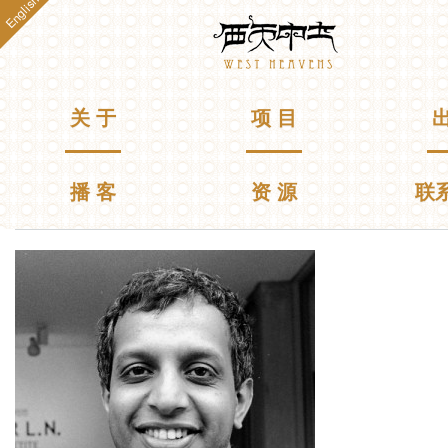
English
跳
Westheavens
转
到
主
要
主菜单
关 于
项 目
出
内
容
播 客
资 源
联
你在这里