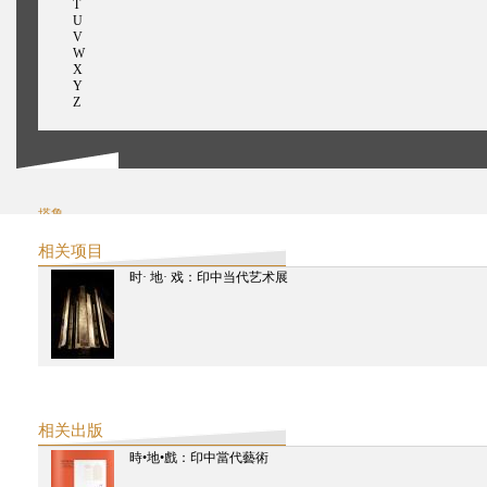
T
U
V
W
X
Y
Z
塔鲁
汤惟杰
相关项目
时· 地· 戏：印中当代艺术展
相关出版
時•地•戲：印中當代藝術