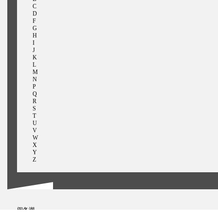
C
D
F
G
H
I
J
K
L
M
N
P
Q
R
S
T
U
V
W
X
Y
Z
闵冬潮
穆尔蒂， 卡维亚