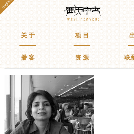
English
跳
Westheavens
转
到
主
要
主菜单
关 于
项 目
出
内
容
播 客
资 源
联
你在这里