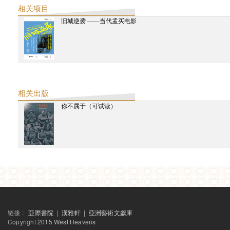
穆克吉，考希科
相关项目
马宗妲，兰贾妮
旧城逆袭 ——当代孟买电影
牟森
马哈拉吉，萨拉
孟钟捷
相关出版
你不属于（可试读）
链接 :
亞際書院
|
漢雅軒
|
亞洲藝術文獻庫
Copyright 2015 West Heavens