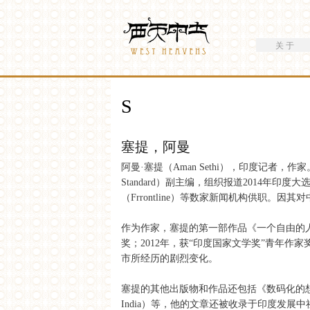
搜索
Westheavens
搜索表单
关 于
你在这里
S
塞提，阿曼
阿曼·塞提（Aman Sethi），印度记者
Standard）副主编，组织报道2014年
（Frrontline）等数家新闻机构供职
作为作家，塞提的第一部作品《一个自由的人》（A F
奖；2012年，获“印度国家文学奖”青年
市所经历的剧烈变化。
塞提的其他出版物和作品还包括《数码化的想象》（The D
India）等，他的文章还被收录于印度发展