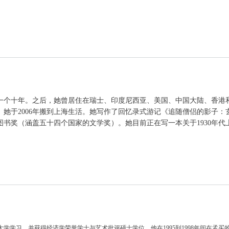
一个十年。之后，她曾居住在瑞士、印度尼西亚、美国、中国大陆、香港和
她于2006年搬到上海生活。她写作了回忆录式游记《追随僧侣的影子：玄
邦图书奖（涵盖五十四个国家的文学奖）。她目前正在写一本关于1930年代
大学学
习，并获得经济学荣誉学士与艺术批评硕士学位。他在1995到
1998年间在孟买