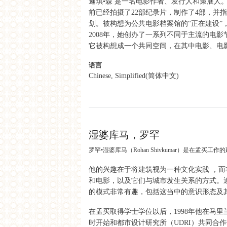
迦琪•森 是一名电影作者、发行人和策展人
前已经拍摄了22部纪录片，制作了4部，并
划。被构想为公共电影档案馆的“正在建设
2008年，她创办了一系列不同于主流的电
它被构想成一个共同空间，在其中电影、电
语言
Chinese, Simplified(简体中文)
about 森，迦琪
湿婆库马，罗罕
罗罕•湿婆库马（Rohan Shivkumar）是在
他的兴趣在于将建筑视为一种文化实践 ，
和电影，以及它们与城市发生关系的方式。
的模式非常有趣，包括这当中的意识形态及
在孟买取得学士学位以后，1998年他在马
时开始和都市设计研究所（UDRI）共同合