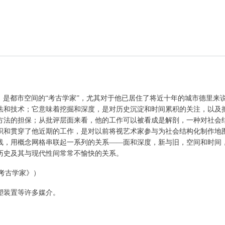
aria）是都市空间的“考古学家”，尤其对于他已居住了将近十年的城市德里
法和技术；它意味着挖掘和深度，是对历史沉淀和时间累积的关注，以及
方法的担保；从批评层面来看，他的工作可以被看成是解剖，一种对社会
织和贯穿了他近期的工作，是对以前将视艺术家参与为社会结构化制作地图
线，用概念网格串联起一系列的关系——面和深度，新与旧，空间和时间
历史及其与现代性间常常不愉快的关系。
活的考古学家》）
塑装置等许多媒介。