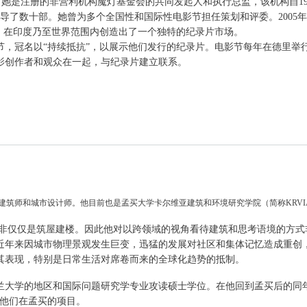
。她是注册的非营利机构魔灯基金会的共同发起人和执行总监，该机构自1
指导了数十部。她曾为多个全国性和国际性电影节担任策划和评委。2005
”，在印度乃至世界范围内创造出了一个独特的纪录片市场。
影节，冠名以“持续抵抗”，以展示他们发行的纪录片。电影节每年在德里
影创作者和观众在一起，与纪录片建立联系。
孟买工作的建筑师和城市设计师。他目前也是孟买大学卡尔维亚建筑和环境研究学院（简称KRV
而非仅仅是筑屋建楼。因此他对以跨领域的视角看待建筑和思考语境的方式
近年来因城市物理景观发生巨变，迅猛的发展对社区和集体记忆造成重创
其表现，特别是日常生活对席卷而来的全球化趋势的抵制。
里兰大学的地区和国际问题研究学专业攻读硕士学位。在他回到孟买后的
作他们在孟买的项目。