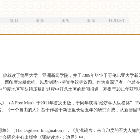
跳
转
到
项 目
出 版
播 客
资 源
联系我们
主
要
内
容
，作家。曾就读于德里大学，亚洲新闻学院，并于2009年毕业于哥伦比亚大学新闻
印度大选、西印度农耕危机、以及制造业劳资争议等议题。作为资深记者，他曾在《
。因其对中印度地区军队镇压叛乱过程中奸杀土著的新闻报道，塞提于2011年
ree Man）于2011年首次出版，于同年获得“经济学人纵横奖”（Economis
作家奖。《一个自由的人》基于作者于新德里长达五年的研究而成，从新德
igitised Imagination），《艾滋箴言：来自印度的不为人知的故事》（AIDS 
中社会研究中心出版物《驿站读本7：边界》中。