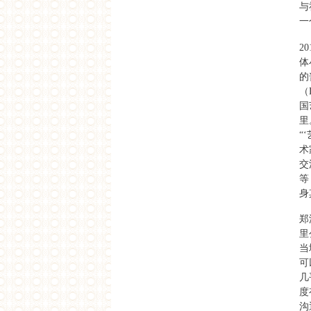
与
印度艺术小组Raqs“补时”
展
一
下载
异地游览
2
下载
体
艺讯中国
的
杨福东谈艺术旅行项目
（
“有限的知识”
国
补时展览手册
里
下载
“
2012
术
精品购物指南
交
从西天到中土 为何人人
等
都爱“宝莱坞”
身
南都周刊
宝莱坞之外的印度电影
郑
破報
貧民窟裡的印度當代藝
里
術：〈你不屬於〉巡迴影
当
展
可
外滩画报
赵川：为什么“我”要在纪
几
录片里说话
度
东方早报
沟
贫民窟隐喻中的印度电影