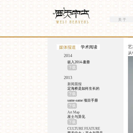
搜索
Westheavens
搜索表单
关 于
你在这里
艺
（活动标签）
媒体报道
学术阅读
从
2014
嵌入2014-畫冊
下载
2013
新闻晨报
定海桥是如何生长的
下载
same-same 项目手册
下载
Art Map
巫士与异见
下载
CULTURE FEATURE