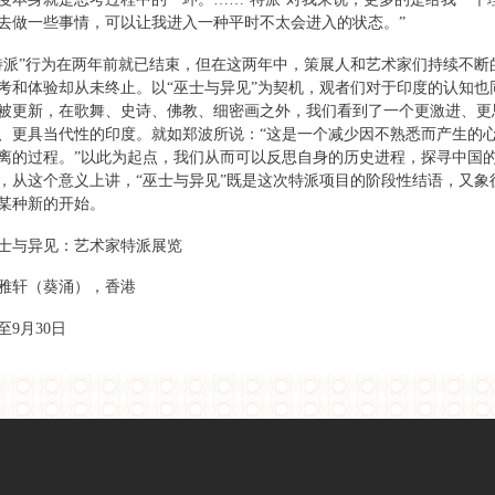
去做一些事情，可以让我进入一种平时不太会进入的状态。”
特派”行为在两年前就已结束，但在这两年中，策展人和艺术家们持续不断
考和体验却从未终止。以“巫士与异见”为契机，观者们对于印度的认知也
被更新，在歌舞、史诗、佛教、细密画之外，我们看到了一个更激进、更
、更具当代性的印度。就如郑波所说：“这是一个减少因不熟悉而产生的
离的过程。”以此为起点，我们从而可以反思自身的历史进程，探寻中国
，从这个意义上讲，“巫士与异见”既是这次特派项目的阶段性结语，又象
某种新的开始。
士与异见：艺术家特派展览
雅轩（葵涌），香港
至9月30日