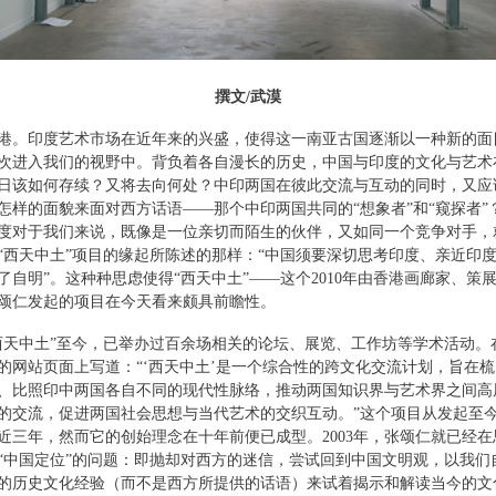
撰文/武漠
港。印度艺术市场在近年来的兴盛，使得这一南亚古国逐渐以一种新的面
次进入我们的视野中。背负着各自漫长的历史，中国与印度的文化与艺术
日该如何存续？又将去向何处？中印两国在彼此交流与互动的同时，又应
怎样的面貌来面对西方话语——那个中印两国共同的“想象者”和“窥探者”
度对于我们来说，既像是一位亲切而陌生的伙伴，又如同一个竞争对手，
“西天中土”项目的缘起所陈述的那样：“中国须要深切思考印度、亲近印
了自明”。这种种思虑使得“西天中土”——这个2010年由香港画廊家、策
颂仁发起的项目在今天看来颇具前瞻性。
西天中土”至今，已举办过百余场相关的论坛、展览、工作坊等学术活动。
的网站页面上写道：“‘西天中土’是一个综合性的跨文化交流计划，旨在梳
、比照印中两国各自不同的现代性脉络，推动两国知识界与艺术界之间高
的交流，促进两国社会思想与当代艺术的交织互动。”这个项目从发起至
近三年，然而它的创始理念在十年前便已成型。2003年，张颂仁就已经在
“中国定位”的问题：即抛却对西方的迷信，尝试回到中国文明观，以我们
的历史文化经验（而不是西方所提供的话语）来试着揭示和解读当今的文