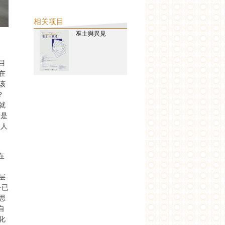
相关项目
巫士與異見
目
在
该
？
就
度是
展人
在
层
今已
思
自
化