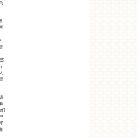
为
媒
买
中
德
：
艺
与
人
置
德
验
他们
中
印
相