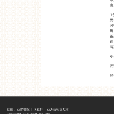
张颂仁谈“西天中土”到如
由
今
新京报
“
阿希什·拉贾德雅克萨：
思
归属感是印度电影核心话
题
时
当代艺术与投资
辨
以发行来“持续抵抗” ──
距
与印度纪录片发行人迦琪
·森的对话
置
东方早报
着
“用影像打破幻境，让观
众看到真实” 专访印度纪
巫
录片《我们如何欢庆自
由》导演桑贾伊·卡克
汉
信息时报
印度独立影像展：现代化
媒介观照下的古早景观
展
南方都市报
陌生的相遇：印度独立电
影在中国
艺术世界
高士明：我从印中对话学
到了什么？
美苑
从西天到中土
链接 :
亞際書院
|
漢雅軒
|
亞洲藝術文獻庫
艺术观点
Copyright 2015 West Heavens