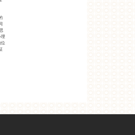
的
同
思
心理
的位
征