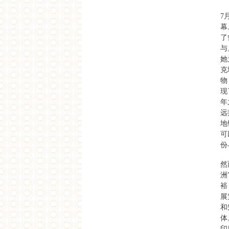
与政治学
7
破報
緊箍咒下現代唐三藏的西
幕
天中土
了
艺讯中国
与
杨福东谈艺术旅行项目
“有限的知识”
她
克
2011
物
《你不属于》影展排片
现
下载
年
《你不属于》影展手册
远
下载
地
良友纪录
可
作为证言的纪录片：纪录
片图像和权利的语言（桑
份
贾伊·卡克、赵亮和张献
民）
然
新国际
洲
西天不是西方——回應阿
席斯·南迪
裕
读书
展
如果泰戈尔今天来华
和
移动的共和国（专访阿兰
体
达蒂·罗伊）
印
ARTINFO访谈