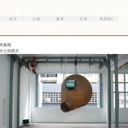
跳
转
到
项 目
出 版
播 客
资 源
联系我们
主
要
内
容
术新闻
中土到西天