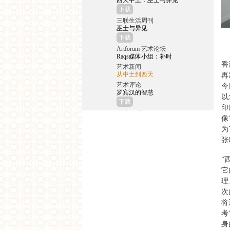
西天中土：巫士与异见
下载
三联生活周刊
巫士与异见
下载
Artforum 艺术论坛
Raqs媒体小组：补时
香
艺术新闻
从中土到西天
再
艺术评论
今
罗宾汉的智慧
以
下载
印
典藏‧今藝術
像
西天中土：從中印思想交
匯到西方的現代
为
下载
张
星尚画报
张颂仁：从印度取反抗西
“
方的经
它
下载
理
东方早报
次
用寓言式的录像和表演展
开视野
将
下载
考
崇真艺术网
身
新时线媒体艺术中心首推