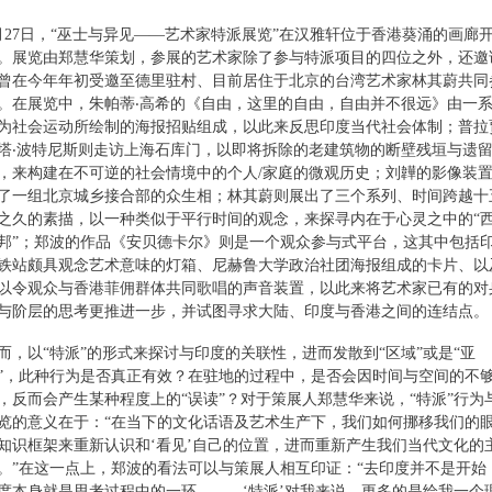
月27日，“巫士与异见——艺术家特派展览”在汉雅轩位于香港葵涌的画廊
。展览由郑慧华策划，参展的艺术家除了参与特派项目的四位之外，还邀
曾在今年年初受邀至德里驻村、目前居住于北京的台湾艺术家林其蔚共同
。在展览中，朱帕蒂‧高希的《自由，这里的自由，自由并不很远》由一
为社会运动所绘制的海报招贴组成，以此来反思印度当代社会体制；普拉
塔‧波特尼斯则走访上海石库门，以即将拆除的老建筑物的断壁残垣与遗
，来构建在不可逆的社会情境中的个人/家庭的微观历史；刘韡的影像装
了一组北京城乡接合部的众生相；林其蔚则展出了三个系列、时间跨越十
之久的素描，以一种类似于平行时间的观念，来探寻内在于心灵之中的“
邦”；郑波的作品《安贝德卡尔》则是一个观众参与式平台，这其中包括
铁站颇具观念艺术意味的灯箱、尼赫鲁大学政治社团海报组成的卡片、以
以令观众与香港菲佣群体共同歌唱的声音装置，以此来将艺术家已有的对
与阶层的思考更推进一步，并试图寻求大陆、印度与香港之间的连结点。
而，以“特派”的形式来探讨与印度的关联性，进而发散到“区域”或是“亚
”，此种行为是否真正有效？在驻地的过程中，是否会因时间与空间的不
，反而会产生某种程度上的“误读”？对于策展人郑慧华来说，“特派”行为
览的意义在于：“在当下的文化话语及艺术生产下，我们如何挪移我们的
知识框架来重新认识和‘看见’自己的位置，进而重新产生我们当代文化的
。”在这一点上，郑波的看法可以与策展人相互印证：“去印度并不是开始
度本身就是思考过程中的一环。……‘特派’对我来说，更多的是给我一个