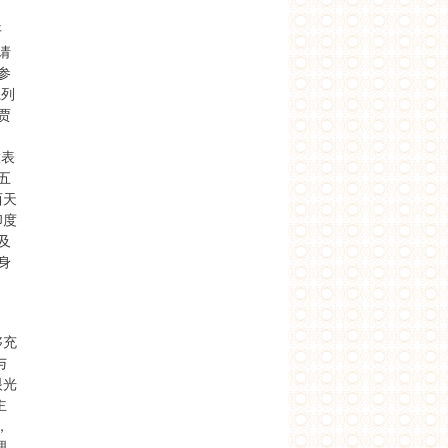
开
请
参
系列
贾
留
置表
五
西天
印度
及
身
够充
与
眼光
主
，
理