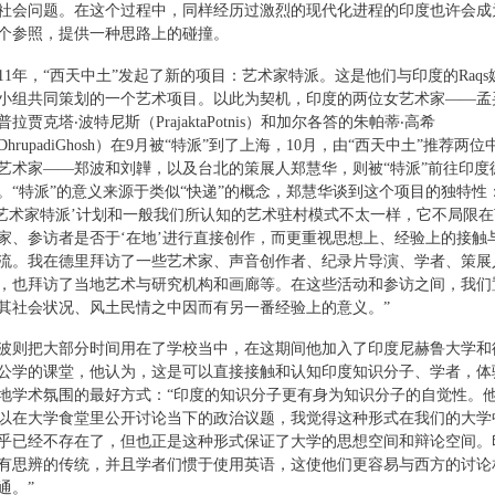
社会问题。在这个过程中，同样经历过激烈的现代化进程的印度也许会成
个参照，提供一种思路上的碰撞。
011年，“西天中土”发起了新的项目：艺术家特派。这是他们与印度的Raqs
小组共同策划的一个艺术项目。以此为契机，印度的两位女艺术家——孟
普拉贾克塔‧波特尼斯（PrajaktaPotnis）和加尔各答的朱帕蒂‧高希
DhrupadiGhosh）在9月被“特派”到了上海，10月，由“西天中土”推荐两位
艺术家——郑波和刘韡，以及台北的策展人郑慧华，则被“特派”前往印度
。“特派”的意义来源于类似“快递”的概念，郑慧华谈到这个项目的独特性
‘艺术家特派’计划和一般我们所认知的艺术驻村模式不太一样，它不局限在
家、参访者是否于‘在地’进行直接创作，而更重视思想上、经验上的接触
流。我在德里拜访了一些艺术家、声音创作者、纪录片导演、学者、策展
，也拜访了当地艺术与研究机构和画廊等。在这些活动和参访之间，我们
其社会状况、风土民情之中因而有另一番经验上的意义。”
波则把大部分时间用在了学校当中，在这期间他加入了印度尼赫鲁大学和
公学的课堂，他认为，这是可以直接接触和认知印度知识分子、学者，体
地学术氛围的最好方式：“印度的知识分子更有身为知识分子的自觉性。
以在大学食堂里公开讨论当下的政治议题，我觉得这种形式在我们的大学
乎已经不存在了，但也正是这种形式保证了大学的思想空间和辩论空间。
有思辨的传统，并且学者们惯于使用英语，这使他们更容易与西方的讨论
通。”