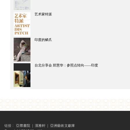
周秦
张汝伦
鍾適芳
艺术家特派
朱生坚
赵汀阳
周耀辉
章益
印度的鳞爪
台北分享会 郑慧华：参照点转向——印度
链接 :
亞際書院
|
漢雅軒
|
亞洲藝術文獻庫