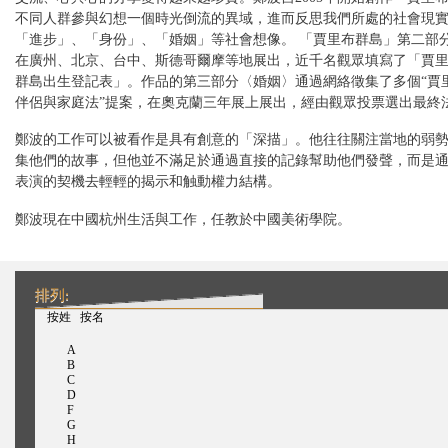
不同人群參與幻想一個時光倒流的異域，進而反思我們所處的社會現
「進步」、「身份」、「婚姻」等社會想像。 「賈里布群島」第二部
在廣州、北京、台中、斯德哥爾摩等地展出，近千名觀眾填寫了「賈
群島出生登記表」。作品的第三部分〈婚姻〉通過網絡徵集了多個“賈
伴侶與家庭法”提案，在奧克蘭三年展上展出，經由觀眾投票選出最終
鄭波的工作可以被看作是具有創意的「深描」。他往往關注當地的弱
集他們的故事，但他並不滿足於通過直接的記錄幫助他們發聲，而是
表演的契機去輕輕的揭示和触動權力結構。
鄭波現在中國杭州生活與工作，任教於中國美術學院。
排列:
（活动标签）
按姓
按名
A
B
C
D
F
G
H