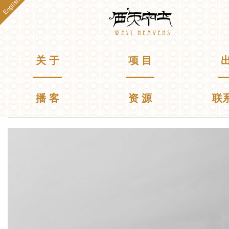
English
跳
Westheavens
转
到
主
要
主菜单
关 于
项 目
出
内
容
播 客
资 源
联
你在这里