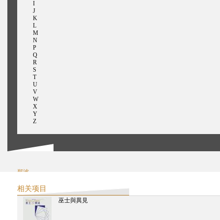
I
J
K
L
M
N
P
Q
R
S
T
U
V
W
X
Y
Z
郑波
赵冬梅
鄭慧華
相关项目
张经纬
巫士與異見
卓嘉健
赵静蓉
者来