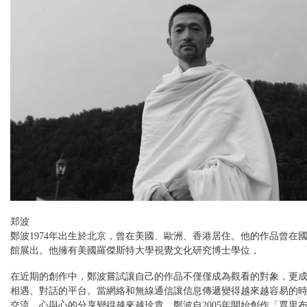
郑波
鄭波1974年出生於北京，曾在美國、歐洲、香港居住。他的作品曾在
館展出。他擁有美國羅傑斯特大學視覺文化研究博士學位，
在近期的創作中，鄭波嘗試讓自己的作品不僅僅成為觀看的對象，更
相遇、對話的平台。當網絡和無線通信讓信息傳遞變得越來越容易的
交流、心與心的分享變得越來越珍貴。鄭波自2005年開始創作「賈里