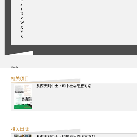
S
T
U
V
W
X
Y
Z
郑波
赵冬梅
鄭慧華
相关项目
张经纬
从西天到中土：印中社会思想对话
卓嘉健
赵静蓉
者来
周秦
张汝伦
鍾適芳
朱生坚
赵汀阳
周耀辉
章益
相关出版
从西天到中土：印度新思潮读本系列