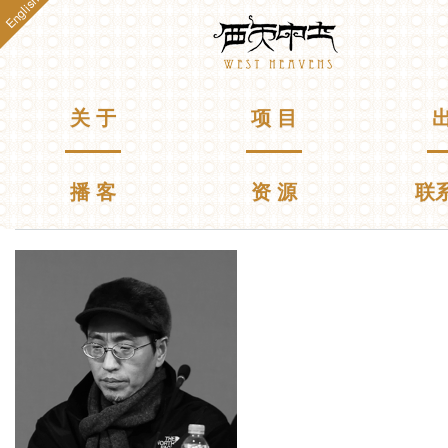
English
跳
Westheavens
转
到
主
要
主菜单
关 于
项 目
出
内
容
播 客
资 源
联
你在这里