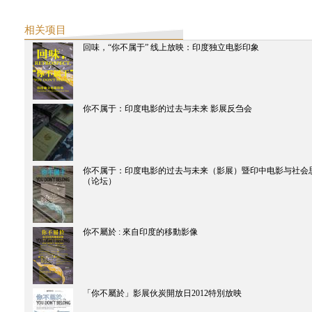
崇真艺术网
新时线媒体艺术中心首推印度艺术小组Raqs“补时”展
相关项目
下载
回味，“你不属于” 线上放映：印度独立电影印象
异地游览
下载
艺讯中国
杨福东谈艺术旅行项目 “有限的知识”
补时展览手册
你不属于：印度电影的过去与未来 影展反刍会
下载
2012
精品购物指南
从西天到中土 为何人人都爱“宝莱坞”
你不属于：印度电影的过去与未来（影展）暨印中电影与社会
南都周刊
（论坛）
宝莱坞之外的印度电影
破報
貧民窟裡的印度當代藝術：〈你不屬於〉巡迴影展
外滩画报
你不屬於 : 來自印度的移動影像
赵川：为什么“我”要在纪录片里说话
东方早报
贫民窟隐喻中的印度电影与政治学
破報
緊箍咒下現代唐三藏的西天中土
「你不屬於」影展伙炭開放日2012特別放映
艺讯中国
杨福东谈艺术旅行项目 “有限的知识”