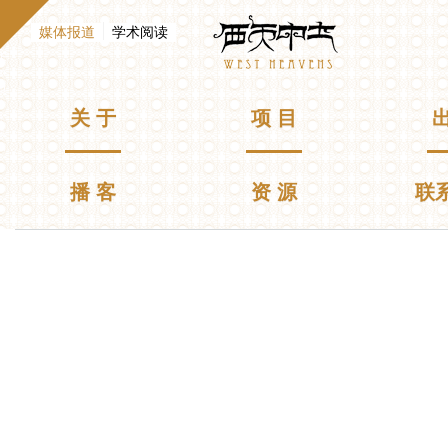
跳
Westheavens
转
（活动标签）
媒体报道
学术阅读
到
E
n
主
g
要
l
主菜单
关 于
项 目
出
i
内
s
容
h
播 客
资 源
联
你在这里