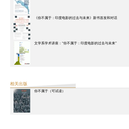
2011
《你不属于》影展排片
《你不属于：印度电影的过去与未来》新书首发和对话
下载
《你不属于》影展手册
下载
良友纪录
作为证言的纪录片：纪录片图像和权利的语言（桑贾伊·卡克、赵亮和张
文学系学术讲座：“你不属于：印度电影的过去与未来”
新国际
西天不是西方——回應阿席斯·南迪
读书
如果泰戈尔今天来华
移动的共和国（专访阿兰达蒂·罗伊）
ARTINFO访谈
张颂仁谈“西天中土”到如今
相关出版
新京报
阿希什·拉贾德雅克萨：归属感是印度电影核心话题
你不属于（可试读）
当代艺术与投资
以发行来“持续抵抗” ──与印度纪录片发行人迦琪·森的对话
东方早报
“用影像打破幻境，让观众看到真实” 专访印度纪录片《我们如何欢庆自
桑贾伊·卡克
信息时报
印度独立影像展：现代化媒介观照下的古早景观