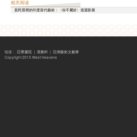
南方都市报
相关阅读
陌生的相遇：印度独立电影在中国
貧民窟裡的印度當代藝術：〈你不屬於〉巡迴影展
艺术世界
高士明：我从印中对话学到了什么？
美苑
从西天到中土
艺术观点
回顾西天 & 進行式中的「西天中土」
书城
评点霍米·巴巴──兼与四海为家者说“在地性”
链接 :
亞際書院
|
漢雅軒
|
亞洲藝術文獻庫
南方都市报
Copyright 2015 West Heavens
张颂仁：思考印度为了自明
南方都市报
全球治理和全球化应该先从国内开始──对话霍米·巴巴
南方都市报
印度仍缺少思考中国的材料——对话特贾斯维莉•尼南贾纳
南方都市报
印度民主不完善，让社会更柔软──对话迪佩什·查卡拉巴提
国际先驱导报
真正的超越
东方早报
我们谈的不是印度，而是自己
2010
香港文匯報
再上天竺取西經