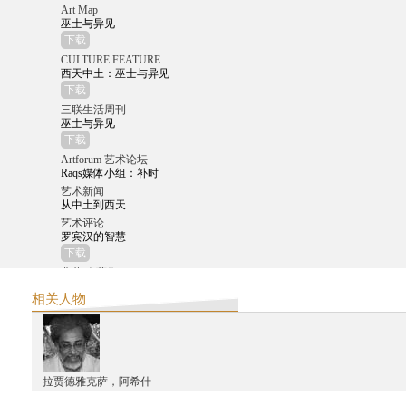
Art Map
巫士与异见
下载
CULTURE FEATURE
西天中土：巫士与异见
下载
三联生活周刊
巫士与异见
下载
Artforum 艺术论坛
Raqs媒体小组：补时
艺术新闻
从中土到西天
艺术评论
罗宾汉的智慧
下载
典藏‧今藝術
西天中土：從中印思想交匯到西方的現代
相关人物
下载
星尚画报
张颂仁：从印度取反抗西方的经
下载
东方早报
拉贾德雅克萨，阿希什
用寓言式的录像和表演展开视野
下载