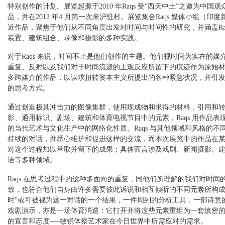
特别创作的计划。展览起源于2010 年Raqs 受“西天中土”之邀为中国
品，并在2012 年4 月第一次来沪驻村。展览集合Raqs 媒体小组（印
近作品，聚焦于他们从不同角度出发对时间与时间性的研究，并涵盖Raq
装置、建筑组合、录像和摄影的多种实践。
对于Raqs 来说，时间不止是他们创作的主题。他们视时间为实在的媒
重复、反射以及我们对于时间流逝的主观反应所留下的痕迹作为原始
多跨媒介的作品，以谋求扭转资本主义所提出的各种紧急状况，并引
的思考方式。
通过创造极具冲击力的图像集群，使用现成物和求得的材料，引用和
影、通用标识、剧场、建筑和体育电视节目中的元素，Raqs 用作品表
的当代艺术与文化生产中的网络化性质。Raqs 与其他领域和风格的不
持续的对话，并悉心维护和促进这样的交流，而本次展览中的作品在
对这个过程加以萃取并留下的成果；具体而言涉及戏剧、新闻摄影、
语等多种领域。
Raqs 在思考过程中的这种多面向的重复，同他们所理解的我们对时间
致，也符合他们自身由许多需要彼此诉说和相互倾听的不同元素所构成
时”或可被视为这一对话的一个结果，一件周到的分析工具，一部诗意
戏剧演示，亦是一场体育消遣：它打开并将这些元素重组为一套缜密
的宣言和态度──敏锐体察艺术家在今日世界中所需应对的需求。