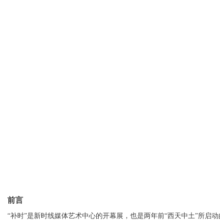
前言
“补时”是新时线媒体艺术中心的开幕展，也是两年前“西天中土”所启动的R