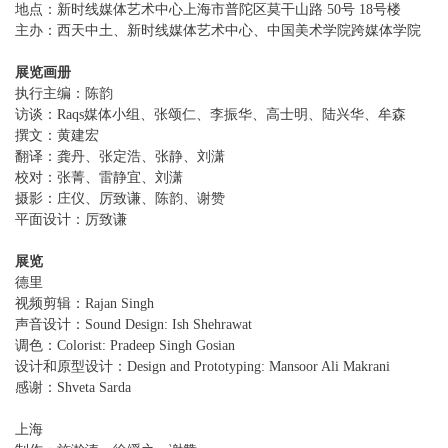
地点：新时线媒体艺术中心上海市普陀区莫干山路 50号 18号楼
主办：西天中土、新时线媒体艺术中心、中国美术学院跨媒体学院
展览画册
执行主编：陈韵
访谈：Raqs媒体小组、张颂仁、李振华、高士明、陆兴华、牟森
撰文：黄建宏
翻译：龚丹、张定浩、张静、刘潇
校对：张菁、雷静宜、刘潇
摄影：庄仪、厉致谦、陈韵、谢赞
平面设计：厉致谦
展览
德里
视频剪辑：Rajan Singh
声音设计：Sound Design: Ish Shehrawat
调色：Colorist: Pradeep Singh Gosian
设计和原型设计：Design and Prototyping: Mansoor Ali Makrani
感谢：Shveta Sarda
上海