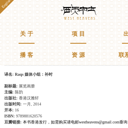
English
跳
Westheavens
转
到
主
要
主菜单
关 于
项 目
出
内
容
播 客
资 源
联
你在这里
译名:
Raqs 媒体小组：补时
副标题:
展览画册
主编:
陈韵
出版社:
香港汉雅轩
出版时间:
一月, 2014
开本:
16
ISBN:
9789881620576
豆瓣链接:
本书香港发行，如需购买请电邮
westheavens@gmail.com
垂询