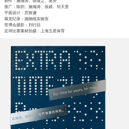
制作：施瀚涛、徐缓之、谢赞
推广：陈韵、施瀚涛、徐婧、邹天昱
平面设计：厉致谦
展览纪录：抛物线实验室
世博会摄影：刘行喆
足球比赛素材拍摄：上海五星体育