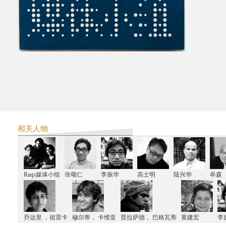
相关人物
Raqs媒体小组
张颂仁
李振华
高士明
陆兴华
牟森
乔达里 ，祖雷卡
穆尔蒂， 卡维亚
普拉萨德， 巴格瓦蒂
黄建宏
李