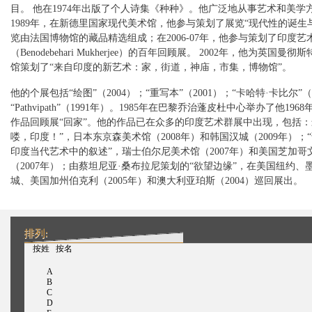
目。 他在1974年出版了个人诗集《种种》。他广泛地从事艺术和美学
1989年，在新德里国家现代美术馆，他参与策划了展览“现代性的诞生
览由法国博物馆的藏品精选组成；在2006-07年，他参与策划了印度艺
（Benodebehari Mukherjee）的百年回顾展。 2002年，他为英国曼
馆策划了“来自印度的新艺术：家，街道，神庙，市集，博物馆”。
他的个展包括“绘图”（2004）；“重写本”（2001）；“卡哈特·卡比尔”（
“Pathvipath”（1991年）。1985年在巴黎乔治蓬皮杜中心举办了他1968
作品回顾展“回家”。他的作品已在众多的印度艺术群展中出现，包括：
喽，印度！”，日本东京森美术馆（2008年）和韩国汉城（2009年）；
印度当代艺术中的叙述”，瑞士伯尔尼美术馆（2007年）和美国芝加哥
（2007年）；由蔡坦尼亚·桑布拉尼策划的“欲望边缘”，在美国纽约、
城、美国加州伯克利（2005年）和澳大利亚珀斯（2004）巡回展出。
排列:
（活动标签）
按姓
按名
A
B
C
D