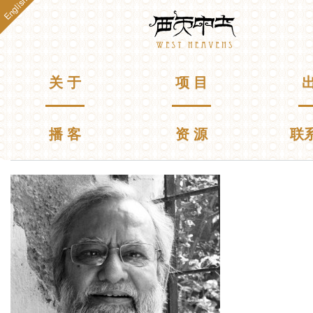
English
跳
Westheavens
转
到
主
要
主菜单
关 于
项 目
出
内
容
播 客
资 源
联
你在这里