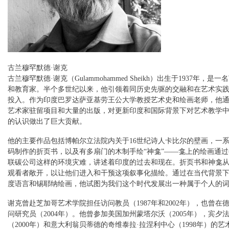
古兰穆罕默德·谢克
古兰穆罕默德·谢克（Gulammohammed Sheikh）出生于1937年，是
和教育家。半个多世纪以来，他引领着同历史先驱的交融和在艺术实
投入。作为印度巴罗达萨亚基劳王公大学教授艺术史和绘画老师，他
艺术家驻留项目和大量的出版，对更新印度和国际背景下对艺术教学
的认识做出了巨大贡献。
他的主要作品包括博帕尔立法院内关于16世纪诗人卡比尔的壁画，一
码制作的折页书，以及有多扇门的木制手绘“神龛”——龛上的绘画通
联碳公司这样的环境灾难，讲述着印度的过去和现在。折页书和神龛
观看者敞开，以让他们进入和干预这项叙事化描绘。通过在当代背景
度语言和锡耶纳绘画，他试图为我们这个时代发展出一种属于个人的
谢克曾赴芝加哥艺术学院担任访问教员（1987年和2002年），也曾在
问研究员（2004年）。他曾参加美国加州蒙塔尔沃（2005年），宾夕
（2000年）和意大利翁贝蒂德的奇维泰拉·拉涅利中心（1998年）的