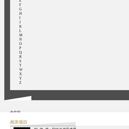
E
F
G
H
I
J
K
L
M
N
O
P
Q
R
S
T
W
X
Y
Z
金佐宁
魏月萍
谢克，古兰穆罕默德
相关项目