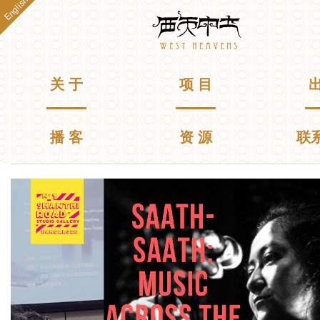
English
跳
Westheavens
转
到
主
要
主菜单
关 于
项 目
出
内
容
播 客
资 源
联
你在这里