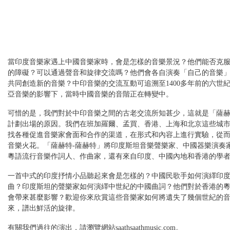
當印度音樂家遇上中國音樂家時，會是怎樣的音樂景況？他們能否克
的障礙？可以通過聲音和旋律交流嗎？他們會各自演奏「自己的音樂
共同創造新的音樂？中印音樂的交流互動可追溯至1400多年前的六世
亞音樂的影響下，當時中國音樂的音階正在轉變中。
可惜的是，我們對於中印音樂之間的古老交流所知甚少，這就是「薩赫
計劃出場的原因。我們在班加羅爾、孟買、香港、上海和北京這些城
找各種促進音樂家會面和合作的渠道，在形式和內容上進行實驗，從
音樂火花。「薩赫特-薩赫特」將印度斯坦音樂聲樂家、中國器樂演奏
粵語流行音樂作詞人、作曲家，還有來自印度、中國內地和香港的學
一首中式的印度抒情小品聽起來會是怎樣的？中國民歌手如何演繹印
曲？印度斯坦的聲樂家如何演繹中世紀的中國曲詞？他們對於香港的
會帶來甚麼影響？歡迎你來欣賞這些音樂家如何將遺失了幾個世紀的
來，譜出鮮活的旋律。
有關我們過往的演出，請瀏覽網站saathsaathmusic.com。