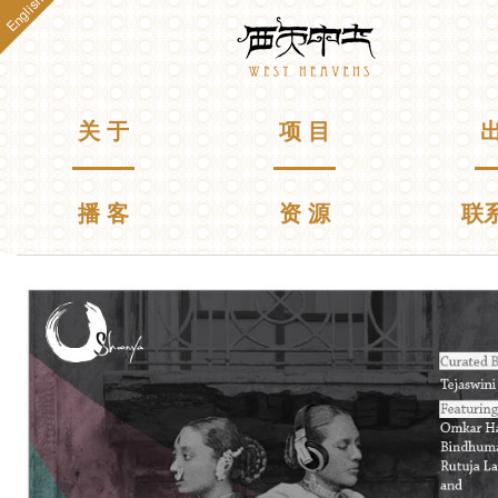
English
跳
Westheavens
转
到
主
要
主菜单
关 于
项 目
出
内
容
播 客
资 源
联
你在这里