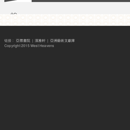
小白
谢克，古兰穆罕默德
徐杰
许江
谢克，尼丽玛
夏尔马，苏拉比
链接 :
亞際書院
|
漢雅軒
|
亞洲藝術文獻庫
Copyright 2015 West Heavens