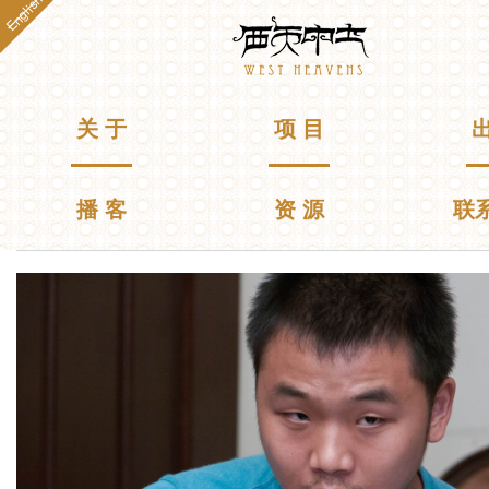
English
跳
Westheavens
转
到
主
要
主菜单
关 于
项 目
出
内
容
播 客
资 源
联
你在这里