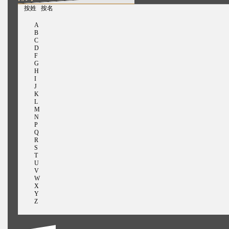
（活动标签）
按姓
按名
A
B
C
D
F
G
H
I
J
K
L
M
N
P
Q
R
S
T
U
V
W
X
Y
Z