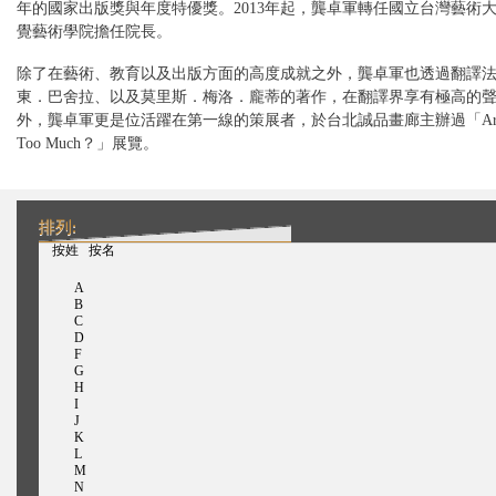
年的國家出版獎與年度特優獎。2013年起，龔卓軍轉任國立台灣藝術
覺藝術學院擔任院長。
除了在藝術、教育以及出版方面的高度成就之外，龔卓軍也透過翻譯
東．巴舍拉、以及莫里斯．梅洛．龐蒂的著作，在翻譯界享有極高的
外，龔卓軍更是位活躍在第一線的策展者，於台北誠品畫廊主辦過「Are We
Too Much？」展覽。
排列:
（活动标签）
按姓
按名
A
B
C
D
F
G
H
I
J
K
L
M
N