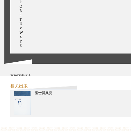
P
Q
R
S
T
U
V
W
X
Y
Z
高希阿米塔夫
龔卓軍
古普特，鲁帕莉
相关出版
高士明
巫士與異見
郭夏娟
古夫兰，伊拉姆
高希，朱帕蒂