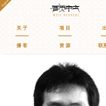
English
跳
Westheavens
转
到
主
要
主菜单
关 于
项 目
出
内
容
播 客
资 源
联
你在这里