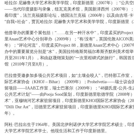
哈拉尔·尼赫鲁大学艺术和美学学院，印度新德里（2007年）；“公共空
——当代印度摄影与录像，纽瓦克美术馆，美国新泽西州（2007年）；
着印度”，法兰克福摄影论坛，德国法兰克福（2006年）以及由吉塔·
“自我×社会”，贾瓦哈拉尔·尼赫鲁大学艺术和美学学院，印度新德里（2
他曾举办的重要个展包括：“……在另一种汗水中”，印度孟买的Project
里Anant艺术中心分别举办（2009年）；“有/没有”，英国伦敦AICON美
年）；“评论河流”，印度孟买Project 88，新德里Anant艺术中心（20
办中的重要展览分别是“水”，美国拉特格斯简福尔希斯齐默利美术馆举办（
月至2011年1月），和由赵晟翎策划的“一次里程碑式的旅行”，韩国首尔Co
馆（2010年7月至8月）。
巴拉曾受邀参加多项公共艺术项目，如“土壤会咬人”，巴特那工作室
际艺术家协会（KHOJ – Bihar）（2009年）；Prohelvetia——瑞士
留项目——IAAB工作室，瑞士巴塞尔（2009年）；“48摄氏度-公共-生
公共艺术计划”——由Pooja Sood策划，印度新德里歌德学院（2008年
术”，亚穆纳河艺术家驻留项目，印度新德里KHOJ国际艺术家协会（20
“Dilli Dur Ast”，旧德里艺术家驻留项目，印度新德里KHOJ国际艺术家
年）。
阿杜·巴拉出生于1964年。美国北伊利诺伊大学艺术学院艺术硕士，印
大学艺术学院艺术学士。他现生活和工作于印度新德里。