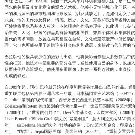
阿杜·巴拉（Atul Bhalla）同新一代人共享对环境和道德关注，是一
同水的关系及其文化意义的观念艺术家。他关心无情的城市化问题，
民的和后殖民的城市规划和行政政策（以及其缺乏），是如何定义了
式的。他的工作涉及身体、情感、历史、文化、宗教和政治等各种方
巧妙地将用水乃基本人权这一点体现他的作品表现中，以此进一步参
治中去。因此，巴拉的作品具有普遍的相关性，兼具个体性和集体性
当代的需求问题，放置在与其相应在自然、文化或建筑遗产中所扮演
理，它们也可能被用于追踪许多社会结构和话语，来解读当代印度的
巴拉以他的极具表演性的摄影而出名，他将摄影当作他大多数作品中
性的框架。他技术中最重要的部分在于，通过使用自己的身体，以加
从而使作品亲近观众。他使用多重影像，构建一系列连续的，由直接
组成的叙述。
自1989年起，阿杜·巴拉就开始在印度和世界各地展出自己的作品。近
重要联展包括第四届亚洲艺术三年展，日本福冈亚洲艺术馆（2009年）；
Guardiola策划的“现代印度”，西班牙巴伦西亚现代艺术学院（2008年）；
Edelsztein和Rotem Ruff策划的“录像地带—4”，第四届国际录像艺
（2008年）；“世界的何处？”，Devi艺术基金会，印度古尔冈（2008年）
Livia Brunelli和Silvia Cirelli策划的“紧急创意”，意大利拉文纳MAR美
年）；由Deeksha Nath策划的“移动的静像”，Devi艺术基金会，印度古尔
年）；“路线”， Sepia国际画廊，美国纽约（2008年）；“重新安置男