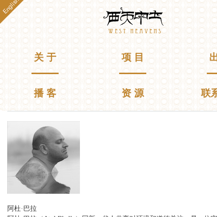
English
跳
Westheavens
转
到
主
要
主菜单
关 于
项 目
出
内
容
播 客
资 源
联
你在这里
阿杜·巴拉