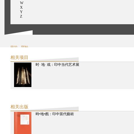
W
X
Y
Z
巴拉，阿杜
高希阿米塔夫
基肖尔，阿维吉特•穆库尔
相关项目
乔西，阿南特
时· 地· 戏：印中当代艺术展
LiAn
黎安
拉贾德雅克萨，阿希什
南迪，阿希斯
邱黯雄
塞提，阿曼
王安忆
相关出版
時•地•戲：印中當代藝術