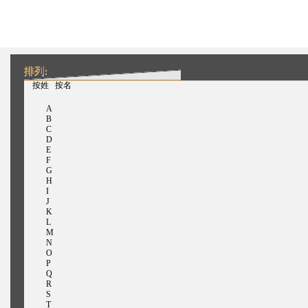
排列:
（活动标签）
按姓
按名
A
B
C
D
E
F
G
H
I
J
K
L
M
N
O
P
Q
R
S
T