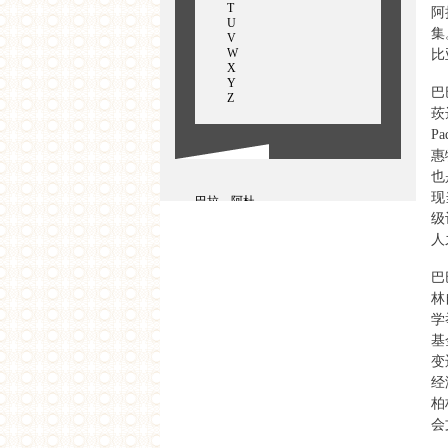
T
阿
U
集
V
W
比
X
Y
巴
Z
莰
P
惠
也
现
巴拉，阿杜
卜冰
级
巴巴，霍米
人
比斯瓦思穆依纳克
毕思瓦斯，莫依纳克
巴
林
学
基
变
经
柏
会