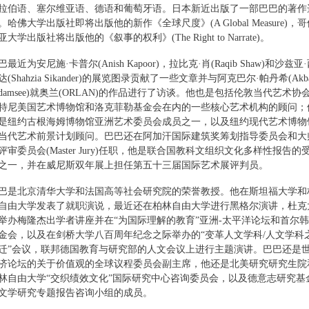
拉伯语、塞尔维亚语、德语和葡萄牙语。日本新近出版了一部巴巴的著作
。哈佛大学出版社即将出版他的新作《全球尺度》(A Global Measure)，
亚大学出版社将出版他的《叙事的权利》(The Right to Narrate)。
巴最近为安尼施·卡普尔(Anish Kapoor)，拉比克·肖(Raqib Shaw)和沙兹亚
达(Shahzia Sikander)的展览图录贡献了一些文章并与阿克巴尔·帕丹希(Akb
adamsee)就奥兰(ORLAN)的作品进行了访谈。他也是包括伦敦当代艺术协
特尼美国艺术博物馆和洛克菲勒基金会在内的一些核心艺术机构的顾问；
是纽约古根海姆博物馆亚洲艺术委员会成员之一，以及纽约现代艺术博物
当代艺术前景计划顾问。巴巴还在阿加汗国际建筑奖筹划指导委员会和大
评审委员会(Master Jury)任职，他是联合国教科文组织文化多样性报告的
之一，并在威尼斯双年展上担任第五十三届国际艺术展评判员。
巴是北京清华大学和法国高等社会研究院的荣誉教授。他在斯坦福大学和
自由大学发表了就职演说，最近还在柏林自由大学进行黑格尔演讲，杜克
举办梅隆杰出学者讲座并在“为国际理解的教育”亚洲-太平洋论坛和首尔
金会，以及在剑桥大学八百周年纪念之际举办的“变革人文学科/人文学科
迁”会议，联邦德国教育与研究部的人文会议上进行主题演讲。巴巴还是
济论坛的关于价值观的全球议程委员会副主席，他还是北美研究研究生院
林自由大学“交织绩效文化”国际研究中心咨询委员会，以及德意志研究基
文学研究专题报告咨询小组的成员。