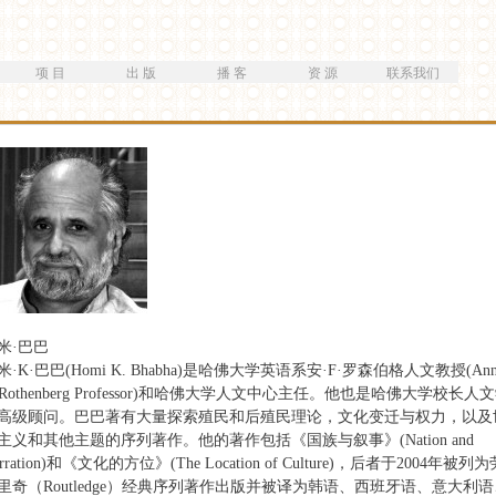
跳
转
到
项 目
出 版
播 客
资 源
联系我们
主
要
内
容
米·巴巴
米·K·巴巴(Homi K. Bhabha)是哈佛大学英语系安·F·罗森伯格人文教授(Ann
. Rothenberg Professor)和哈佛大学人文中心主任。他也是哈佛大学校长人
高级顾问。巴巴著有大量探索殖民和后殖民理论，文化变迁与权力，以及
主义和其他主题的序列著作。他的著作包括《国族与叙事》(Nation and
rration)和《文化的方位》(The Location of Culture)，后者于2004年被列为
里奇（Routledge）经典序列著作出版并被译为韩语、西班牙语、意大利语