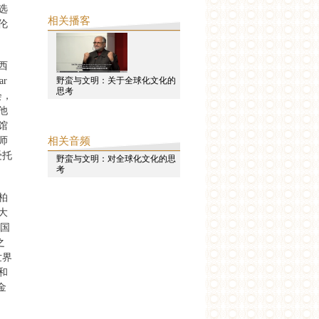
选
相关播客
哥伦
·西
ar
野蛮与文明：关于全球化文化的
思考
会，
他
馆
师
相关音频
受托
野蛮与文明：对全球化文化的思
考
柏
大
韩国
之
世界
和
金