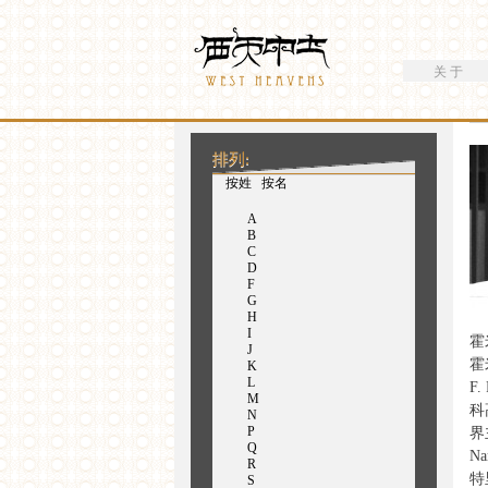
搜索
Westheavens
搜索表单
关 于
你在这里
排列:
（活动标签）
按姓
按名
A
B
C
D
F
G
H
I
霍
J
霍
K
L
F
M
科
N
P
界
Q
Na
R
特
S