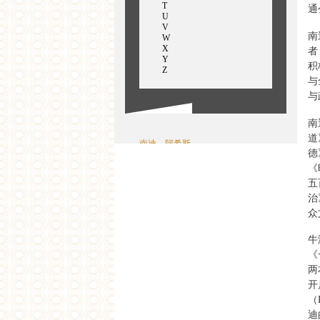
T
通
U
V
南
W
X
者
Y
积
Z
与
与
南
道
南迪，阿希斯
德
NarayanaswamyBindhu Malini
魏月萍
《
尼南贾纳，特贾斯维莉
五
倪伟
治
众
牛
《
两
开
（
迪