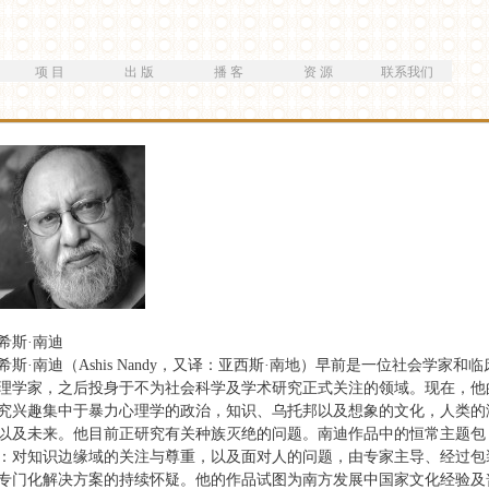
跳
转
到
项 目
出 版
播 客
资 源
联系我们
主
要
内
容
希斯·南迪
希斯·南迪（Ashis Nandy，又译：亚西斯·南地）早前是一位社会学家和临
理学家，之后投身于不为社会科学及学术研究正式关注的领域。现在，他
究兴趣集中于暴力心理学的政治，知识、乌托邦以及想象的文化，人类的
以及未来。他目前正研究有关种族灭绝的问题。南迪作品中的恒常主题包
：对知识边缘域的关注与尊重，以及面对人的问题，由专家主导、经过包
专门化解决方案的持续怀疑。他的作品试图为南方发展中国家文化经验及