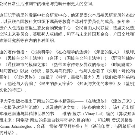
公民日常生活准则中的概念与范畴开创更大的空间。
迪任职于德里的发展中社会研究中心，他还是墨尔本后殖民研究所的杰出
，以及联合国教科文组织下属高等教育全球科学委员会的成员。多年来，
极介入包括新德里生态及食物安全中心，公民自由人民联盟，德里文化选
全球未来委员会，英联邦人权组织，和平与未来跨国基金会，户田全球和
政策研究所等在内的各种组织。
迪的著作包括：《另类科学》《在心理学的边缘》《亲密的敌人》《板球
》《民族主义的非法性》（台译：《国族主义的非法性》）《野蛮的佛洛
》《通往城市的模糊之旅》《热带国家传奇及异议的命运》《时间隧道》
时间苦旅》以及《传统，暴政与乌托邦》。他与人合著了《失明：哥伦布
百年》《创造民族》；编辑了《科学，霸权与暴力》及《我们欲望的秘密
》；他还与人合编了《民主的多元宇宙》《知识与文化的未来》及《鉴别
文化的特征》。
津大学出版社推出了南迪的三卷本精选集——《在地流放》《流放归来》
一次极受欢迎的流放》，以及他的论文集：《信条的篝火》。该社还出版
本概述南迪与其精神世界的书——维纳·拉尔（Vinay Lal）编的《异议知
启未来：阿希斯·南迪的多重自我与奇异的目的地》，和拉明·贾汉贝格鲁
Ramin Jahanbegloo，台译：雷敏·亚罕拜格鲁）的《谈论印度：与阿希斯·
的对话》。