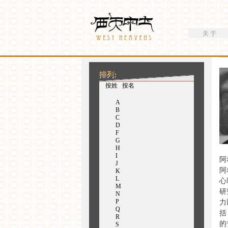
搜索
Westheavens
搜索表单
关 于
你在这里
排列:
（活动标签）
按姓
按名
A
B
C
D
F
G
H
I
阿
J
阿
K
L
心
M
研
N
P
力
Q
括
R
的
S