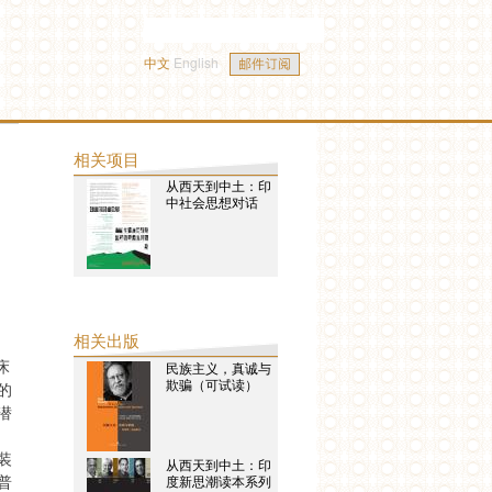
中文
English
相关项目
从西天到中土：印
中社会思想对话
相关出版
床
民族主义，真诚与
欺骗（可试读）
的
潜
装
从西天到中土：印
普
度新思潮读本系列