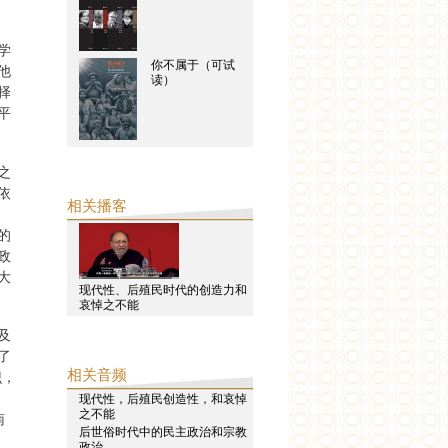
学
你不属于（可试
他
读）
择
平
之
依
相关播客
的
政
大
现代性、后殖民时代的创造力和
哀悼之不能
及
了
相关音频
识，
现代性，后殖民创造性，和哀悼
之不能
南
后世俗时代中的民主政治和宗教
政治