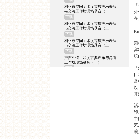
「
利亚兹空间：印度古典声乐表演
与交流工作坊现场录音（一）
外
下载
在
利亚兹空间：印度古典声乐表演
—
与交流工作坊现场录音（二）
Pa
下载
利亚兹空间：印度古典声乐表演
园
与交流工作坊现场录音（三）
宾
下载
玩
声声相惜：印度古典声乐与昆曲
工作坊现场录音（一）
「
下载
目
2014
及
联结亚洲：过去的诸种未来
以
下载
开
2013
活
旧城逆袭 ——当代孟买电影
印
下载
中
亚洲故事：重走玄奘的路
艺
下载
演
2013 SAME-SAME 项目讲座系
列：上海工人新村简史