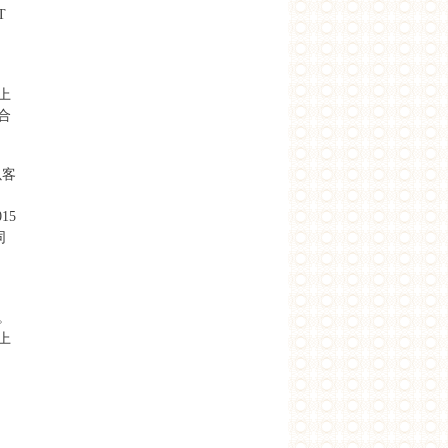
T
上
合
以客
15
同
。
上