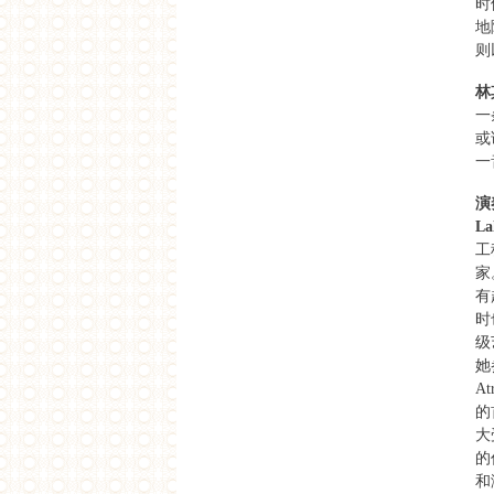
时
下载
地
泰戈尔，中国和对民族主义的批
则
评
下载
林
世俗主义在中国的历史根源
一
下载
或
野蛮与文明：对全球化文化的思
一
考
下载
演
印度/亚洲/全球对现代性的追求与
双年展的机制
La
下载
工
后世俗时代中的民主政治和宗教
家
政治
有
下载
时
持续性和超越的危机
级
下载
她
关于女性和文化的争论：以印度
A
为例
下载
的
现代性，后殖民创造性，和哀悼
大
之不能
的
下载
和
现在的时间，或作为可能性的延