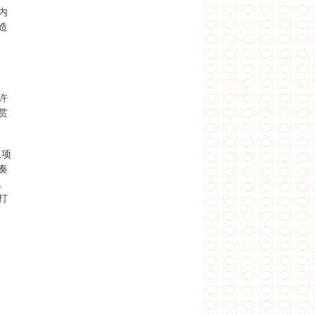
内
造
许
赏
土项
奏
。
打