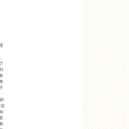
度
，
了
到
靠
单
子
律的
特定
则
音
有