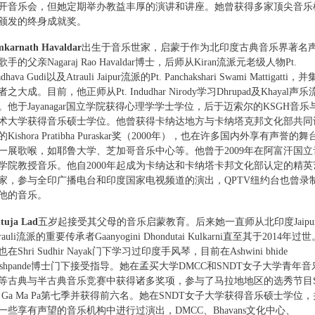
开音乐会，但她定期举办教益丰厚的演讲和讲座。她曾获得多家顶尖音乐
颁发的终身成就奖。
karnath Havaldar
出生于音乐世家，启蒙于作为北印度古典音乐界著名
歌手的父亲Nagaraj Rao Havaldar博士，后师从Kiran流派元老级人物Pt.
dhava Gudi以及Atrauli Jaipur流派的Pt. Panchakshari Swami Mattigatti，并
者之大成。目前，他正师从Pt. Indudhar Nirody学习Dhrupad及Khayal声乐
。他于Jayanagar国立学院获得心理学学士学位，后于迈索尔的KSGH音乐
术大学获得音乐硕士学位。他曾获得卡纳达地方与卡纳塔克邦文化部共同
的Kishora Pratibha Puraskar奖（2000年），也在许多国内外享有声誉的舞
一展歌喉，如耶鲁大学、芝加哥音乐中心等。他曾于2009年在阿富汗国立
学院教授音乐。他自2000年起成为卡纳达和卡纳塔卡邦文化部认定的精英
家，参与全印广播电台和印度国家电视频道的演出，QPTV纽约台也曾录
他的音乐。
tuja Lad
五岁起接受其父母的音乐启蒙教育。后来她一直师从北印度Jaipur
rauli流派的重要传承者Gaanyogini Dhondutai Kulkarni直至其于2014年过
也在Shri Sudhir Nayak门下学习过印度手风琴，目前在Ashwini bhide
eshpande博士门下接受指导。她在孟买大学DMCC和SNDT女子大学青年音
等古典与半古典音乐竞赛中获得诸多奖项，参与了马拉地地区的选秀节目S
e Ga Ma Pa第七季并获得前六名。她在SNDT女子大学获得音乐硕士学位，
一些享有声望的音乐机构中进行过演出，DMCC、Bhavans文化中心、