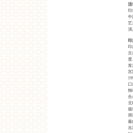
活
下载
印
人群系谱学的可能性？
下载
中
艺
2012
演
施瓦吉·K·帕尼卡尔：艺术与行动
主义
印
下载
印
Raqs媒体小组沙龙：悬浮颗粒物
古
下载
度
2010
发
对知识生产在视觉艺术和其他学
宫
科中的比较
1
下载
口
成为印度：“印度”在国内与跨国
独
空间中的构成
合
下载
北
认可范围内的艺术
循
下载
用
国家偶像及其呈现
下载
最
从文明到全球化：“西方”在印度
乐
现代性中作为一个流动的能指