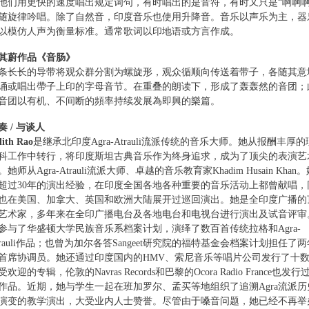
他们用更快的速度唱出规定词句，有时唱出的是音符，有时又只是“啊啊啊
随旋律吟唱。除了自然音，印度音乐也使用升降音。音乐以声乐为主，器
以模仿人声为衡量标准。通常歌词以印地语或方言作成。
其蔚作品《音肠》
条长长的导带将观众群分割为螺旋形，观众循顺向传送着带子，各随其意
诵或唱出帶子上印的字母音节。在重叠的朗读下，形成了轰轰然的音团；
音团以有机、不间断的頻率持续发展為即興的樂篇。
奏 / 与谈人
lith Rao
是继承北印度Agra-Atrauli流派传统的音乐大师。她从报酬丰厚的
科工作中转行，将印度斯坦古典音乐作为终身追求，成为了顶尖的表演艺
。她师从Agra-Atrauli流派大师、卓越的音乐教育家Khadim Husain Khan
超过30年的演出经验，在印度全国各地各种重要的音乐活动上都曾献唱，
也在美国、加拿大、英国和欧洲大陆展开过巡回演出。她是全印度广播的
艺术家，多年来在全印广播电台及各地电台和电视台进行演出及试音评审
参与了华盛顿大学民族音乐系档案计划，演绎了数百首传统拉格和Agra-
trauli作品；也曾为加尔各答Sangeet研究院的福特基金会档案计划担任了两
首席协调员。她还通过印度国内的HMV、索尼音乐等唱片公司发行了十
受欢迎的专辑，伦敦的Navras Records和巴黎的Ocora Radio France也发行
作品。近期，她与学生一起在班加罗尔、孟买等地组织了追溯Agra流派历
演变的教学演出，大受业内人士赞誉。尽管由于嗓音问题，她已经不再举