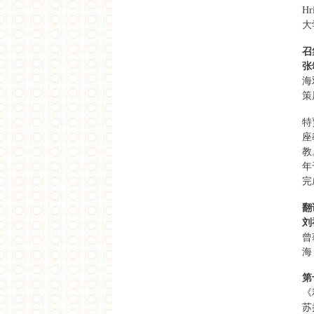
H
大
召
张
海
策
特
座
教
年
完
翻
刘
曾
海
第
《
苏