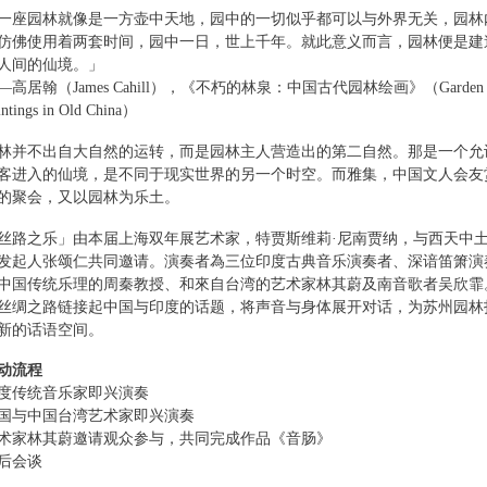
一座园林就像是一方壶中天地，园中的一切似乎都可以与外界无关，园林
仿佛使用着两套时间，园中一日，世上千年。就此意义而言，园林便是建
人间的仙境。」
—高居翰（James Cahill），《不朽的林泉：中国古代园林绘画》（Garden
intings in Old China）
林并不出自大自然的运转，而是园林主人营造出的第二自然。那是一个允
客进入的仙境，是不同于现实世界的另一个时空。而雅集，中国文人会友
的聚会，又以园林为乐土。
丝路之乐」由本届上海双年展艺术家，特贾斯维莉·尼南贾纳，与西天中
发起人张颂仁共同邀请。演奏者為三位印度古典音乐演奏者、深谙笛箫演
中国传统乐理的周秦教授、和來自台湾的艺术家林其蔚及南音歌者吴欣霏
丝绸之路链接起中国与印度的话题，将声音与身体展开对话，为苏州园林
新的话语空间。
动流程
度传统音乐家即兴演奏
国与中国台湾艺术家即兴演奏
术家林其蔚邀请观众参与，共同完成作品《音肠》
后会谈