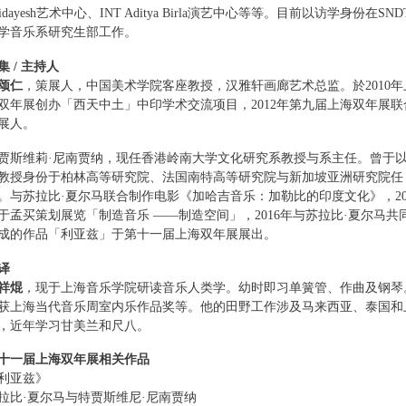
ridayesh艺术中心、INT Aditya Birla演艺中心等等。目前以访学身份在SND
学音乐系研究生部工作。
集 / 主持人
颂仁
，策展人，中国美术学院客座教授，汉雅轩画廊艺术总监。於2010年
双年展创办「西天中土」中印学术交流项目，2012年第九届上海双年展联
展人。
贾斯维莉·尼南贾纳，现任香港岭南大学文化研究系教授与系主任。曾于
教授身份于柏林高等研究院、法国南特高等研究院与新加坡亚洲研究院任
。与苏拉比·夏尔马联合制作电影《加哈吉音乐：加勒比的印度文化》，20
于孟买策划展览「制造音乐 ——制造空间」，2016年与苏拉比·夏尔马共
成的作品「利亚兹」于第十一届上海双年展展出。
译
祥焜
，现于上海音乐学院研读音乐人类学。幼时即习单簧管、作曲及钢琴
获上海当代音乐周室内乐作品奖等。他的田野工作涉及马来西亚、泰国和
，近年学习甘美兰和尺八。
十一届上海双年展相关作品
利亚兹》
拉比·夏尔马与特贾斯维尼·尼南贾纳