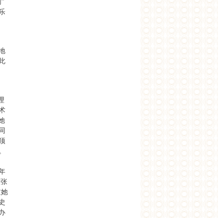
”
乐
地
此
理
术
。她
同
顶
。
年
数张
过她
史
办