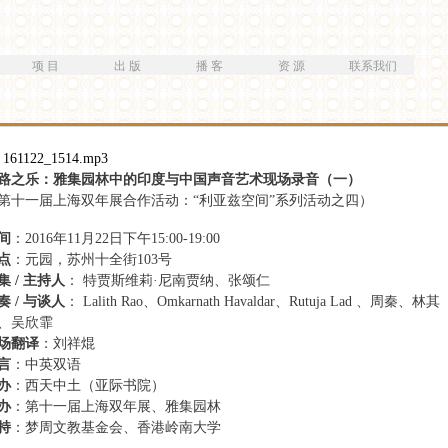
跳
转
到
项 目
出 版
播 客
资 源
联系我们
主
要
内
容
161122_1514.mp3
路之乐：雅集园林中的印度与中国声音艺术现场录音（一）
第十一届上海双年展合作活动：“利亚兹空间”系列活动之四）
间
：2016年11月22日下午15:00-19:00
点
：元园，苏州十全街103号
集 / 主持人
： 特贾斯维莉·尼南贾纳、张颂仁
奏 / 与谈人
： Lalith Rao、Omkarnath Havaldar、Rutuja Lad 、周秦、林其
、吴欣霏
场翻译
：刘祥焜
言
：中英双语
办
：西天中土（亚际书院）
办
：第十一届上海双年展、雅集园林
持
：梦周文教基金会、香港岭南大学