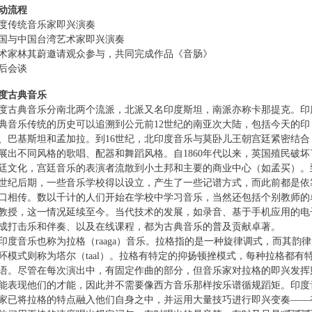
动流程
度传统音乐家即兴演奏
国与中国台湾艺术家即兴演奏
术家林其蔚邀请观众参与，共同完成作品《音肠》
后会谈
度古典音乐
度古典音乐分南北两个流派，北派又名印度斯坦，南派亦称卡那提克。印
典音乐传统的历史可以追溯到公元前12世纪的南亚次大陆，包括今天的印
、巴基斯坦和孟加拉。到16世纪，北印度音乐与莫卧儿王朝宫廷紧密结合
展出不同风格的歌唱、配器和舞蹈风格。自1860年代以来，英国殖民破坏
廷文化，宫廷音乐的表演者流散到小土邦和主要的商业中心（如孟买）。
9世纪后期，一些音乐学校得以设立，产生了一些记谱方式，而此前都是依
口相传。数以千计的人们开始在学校中学习音乐，当然还包括个别教师的
教授，这一情况延续至今。当代技术的发展，如录音、基于手机应用的电
成打击乐和伴奏、以及在线课程，都为古典音乐的普及贡献卓著。
印度音乐也称为拉格（raaga）音乐。拉格指的是一种旋律调式，而其韵
环模式则称为塔尔（taal）。拉格有特定的抑扬顿挫模式，每种拉格都有
语。尽管在每次演出中，有固定作曲的部分，但音乐家对拉格的即兴发挥
能表现他们的才能，因此并不需要像西方音乐那样按乐谱循规蹈矩。印度
家已将拉格的特点融入他们自身之中，并运用大量技巧进行即兴变奏——