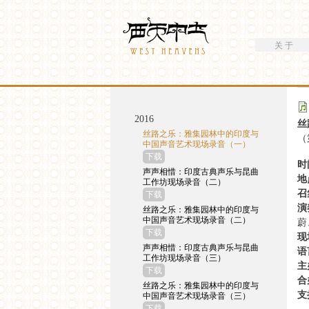
搜索
Westheavens
搜索表单
关 于
你在这里
2016
丝
丝路之乐：雅集园林中的印度与
（
中国声音艺术现场录音（一）
下载
时
声声相惜：印度古典声乐与昆曲
地
工作坊现场录音（二）
召
下载
演
丝路之乐：雅集园林中的印度与
中国声音艺术现场录音（二）
蔚
下载
现
声声相惜：印度古典声乐与昆曲
语
工作坊现场录音（三）
主
下载
合
丝路之乐：雅集园林中的印度与
支
中国声音艺术现场录音（三）
下载