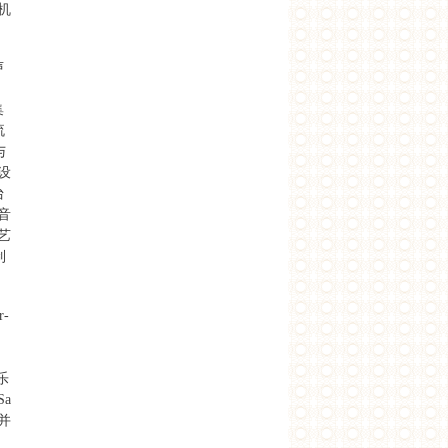
机
声
集
流
与
设
台
音
艺
制
-
世。
乐
a
并