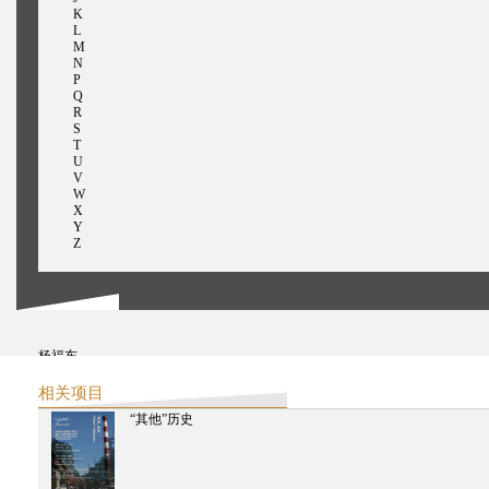
K
L
M
N
P
Q
R
S
T
U
V
W
X
Y
Z
杨福东
姚瑞中
俞挺
相关项目
英格和吴山专
“其他”历史
殷漪
袁梓烈