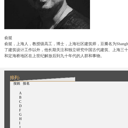
俞挺
俞挺，上海人，教授级高工，博士，上海社区建筑师，豆瓣名为Shanghail
了建筑设计工作以外，他长期关注和独立研究中国古代建筑、上海三
和定海桥地区在上世纪解放后到九十年代的人群和事物。
排列:
（活动标签）
按姓
按名
A
B
C
D
F
G
H
I
J