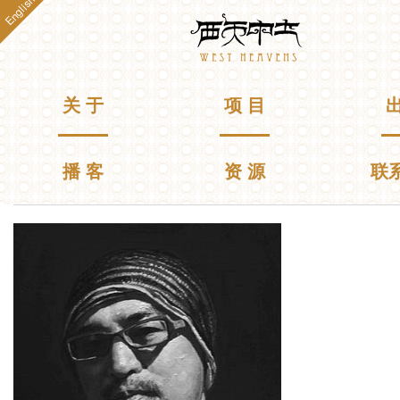
English
跳
Westheavens
转
到
主
要
主菜单
关 于
项 目
出
内
容
播 客
资 源
联
你在这里