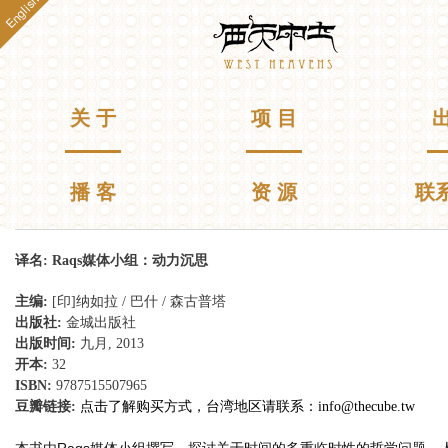
English
跳
Westheavens
转
到
主
要
主菜单
关 于
项 目
出
内
容
播 客
资 源
联
你在这里
译名:
Raqs媒体小组：动力沉思
主编:
[印]纳如拉 / 巴什 / 森古普塔
出版社:
金城出版社
出版时间:
九月, 2013
开本:
32
ISBN:
9787515507965
豆瓣链接:
点击了解购买方式，台湾地区请联系：
info@thecube.tw