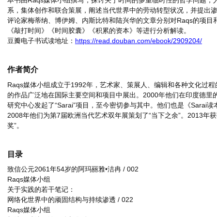
本书由Raqs媒体小组撰写，探讨关于时间的多重临时性的哲学问题，
系，集体创作和联合策展，阐述当代世界中的劳动转型状况，并提出
评论家梅蒂纳、博伊姆、内斯比特和陆兴华的文章分别对Raqs的项目
《敲打时间》《时间胶囊》《积累的资本》等进行分析解读。
豆瓣电子书试读地址：
https://read.douban.com/ebook/2909204/
作者简介
Raqs媒体小组成立于1992年，艺术家、策展人、编辑和各种文化过
的作品广泛地在国际主要空间和项目中展出。2000年他们在印度德里
研究中心发起了“Sarai”项目，至今密切参与其中。他们也是《Sarai
2008年他们为第7届欧洲当代艺术双年展策划了“当下之余”。2013年
奖”。
目录
致信公元2061年54岁的阿玛丽雅•洁冉 / 002
Raqs媒体小组
关于实践的若干笔记：
网络化世界中的顽固结构与持续渗透
/ 022
Raqs媒体小组