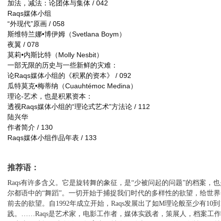
加法，减法：论团体与集体 / 042
Raqs媒体小组
“外现代”原画 / 058
斯维特兰娜•博伊姆（Svetlana Boym）
夜翼 / 078
莫莉•内斯比特（Molly Nesbit）
一部无限的历史与一些新鲜的灾难：
论Raqs媒体小组的《积累的资本》
/ 092
瓜特莫克•梅蒂纳（Cuauhtémoc Medina）
理论-艺术，也是积累资本：
透视Raqs媒体小组的“理论式艺术”方法论
/ 112
陆兴华
作者简介 / 130
Raqs媒体小组作品年表 / 133
推荐语：
Raqs有许多含义。它是旋转舞的象征，是“少被问起的问题”的档案，
尔都语中的“舞蹈”。一切开始于捕捉我们时代的多样性的欲望，给世
前去的欲望。自1992年成立开始，Raqs发展出了如M理论般至少有10到
践。……Raqs是艺术家，电影工作者，媒体实践者，策展人，档案工