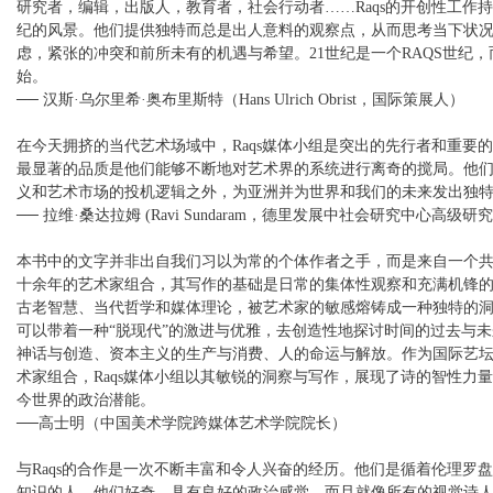
研究者，编辑，出版人，教育者，社会行动者……Raqs的开创性工作持
纪的风景。他们提供独特而总是出人意料的观察点，从而思考当下状
虑，紧张的冲突和前所未有的机遇与希望。21世纪是一个RAQS世纪
始。
── 汉斯·乌尔里希·奥布里斯特（Hans Ulrich Obrist，国际策展人）
在今天拥挤的当代艺术场域中，Raqs媒体小组是突出的先行者和重要的干
最显著的品质是他们能够不断地对艺术界的系统进行离奇的搅局。他
义和艺术市场的投机逻辑之外，为亚洲并为世界和我们的未来发出独
── 拉维·桑达拉姆 (Ravi Sundaram，德里发展中社会研究中心高级研
本书中的文字并非出自我们习以为常的个体作者之手，而是来自一个
十余年的艺术家组合，其写作的基础是日常的集体性观察和充满机锋
古老智慧、当代哲学和媒体理论，被艺术家的敏感熔铸成一种独特的
可以带着一种“脱现代”的激进与优雅，去创造性地探讨时间的过去与
神话与创造、资本主义的生产与消费、人的命运与解放。作为国际艺
术家组合，Raqs媒体小组以其敏锐的洞察与写作，展现了诗的智性力
今世界的政治潜能。
──高士明（中国美术学院跨媒体艺术学院院长）
与Raqs的合作是一次不断丰富和令人兴奋的经历。他们是循着伦理罗
知识的人。他们好奇，具有良好的政治感觉，而且就像所有的视觉诗