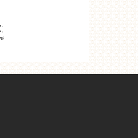
书，
带：
学的