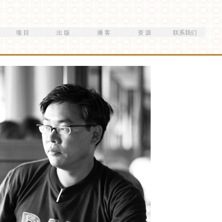
跳
转
到
项 目
出 版
播 客
资 源
联系我们
主
要
内
容