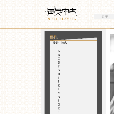
搜索
Westheavens
搜索表单
关 于
你在这里
排列:
（活动标签）
按姓
按名
A
B
C
D
F
G
H
I
J
K
L
M
N
P
Q
R
S