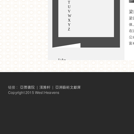
T
U
V
梁
W
梁
X
体
Y
Z
在
公
富
LiAn
黎安
拉贾德雅克萨，阿希什
林其蔚
刘大鸿
LinFeng
链接 :
亞際書院
|
漢雅軒
|
亞洲藝術文獻庫
林峰
梁捷
Copyright 2015 West Heavens
Lad Rutuja
梁日明
刘韡
陆兴华
罗永生
李振华
李政勋