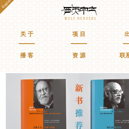
English
跳
Westheavens
转
到
主
要
主菜单
关 于
项 目
出
内
容
播 客
资 源
联